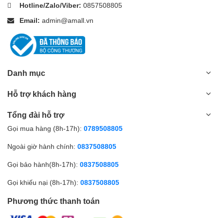
Với đầu hút góc, ta có thể hút sạch những ngóc ngách hẹp
Hotline/Zalo/Viber:
0857508805
nhất trên xe nhờ thiết kế rất mỏng.
Email:
admin@amall.vn
Phụ kiện 4. Đầu hút ghế
Đầu hút ghế thường có lông cứng.
Thiết kế nhỏ và phẳng – hoạt động tốt trên tất cả các loại
nệm, ghế sofa và đệm.
Danh mục
Phụ kiện này cũng thường được chọn khi vệ sinh thảm, loại
bỏ rất hiệu quả các loại xơ vải và lông vật nuôi.
Hỗ trợ khách hàng
Tổng đài hỗ trợ
Gọi mua hàng (8h-17h):
0789508805
Ngoài giờ hành chính:
0837508805
Gọi bảo hành(8h-17h):
0837508805
Gọi khiếu nại (8h-17h):
0837508805
Phương thức thanh toán