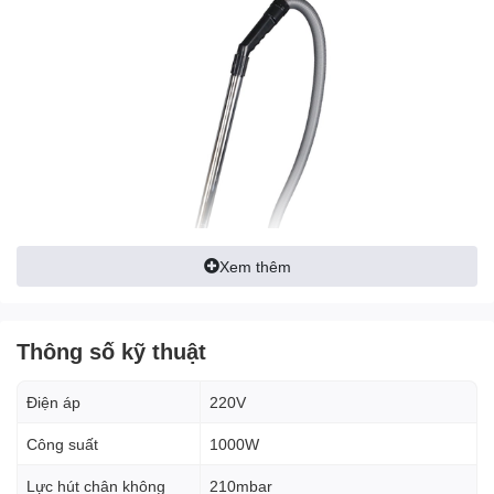
Xem thêm
Thông số kỹ thuật
Điện áp
220V
Công suất
1000W
ƯU ĐIỂM NỔI BẬT
Lực hút chân không
210mbar