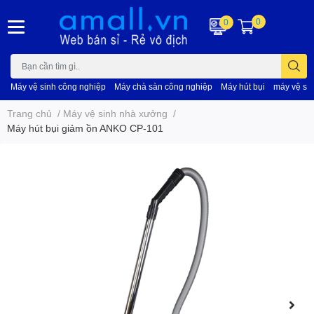
0
0
Máy vệ sinh công nghiệp
Máy chà sàn công nghiệp
Máy hút bụi
máy vệ si
Trang chủ
/
Máy vệ sinh nhà xưởng
/
Máy hút bụi giảm ồn ANKO CP-101