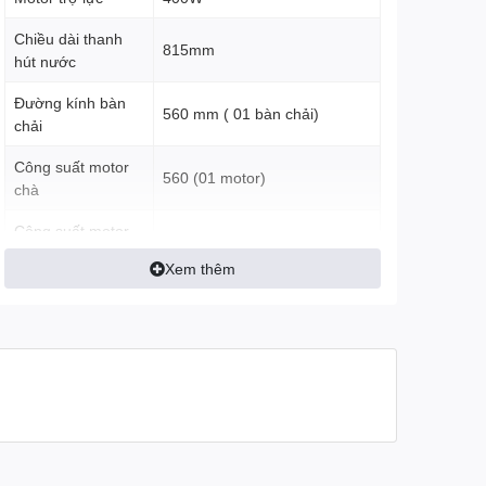
Chiều dài thanh
815mm
hút nước
Đường kính bàn
560 mm ( 01 bàn chải)
chải
Công suất motor
560 (01 motor)
chà
Công suất motor
450W ( 03 tầng cánh)
hút
Xem thêm
Tốc độ quay
148 RPM
Áp lực bàn chải
30kg
Bề rộng làm việc
570mm
Ngăn chứa nước
60 L
sạch
Ngăn chứa nước