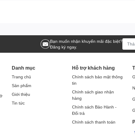
gồi Lái CleanMaid TT-AC, bạn
ớc sau:
Bạn muốn nhận khuyến mãi đặc biệt?
y không.
Đăng ký ngay.
 chứa nước hay không.
 nhà sản xuất.
Danh mục
Hỗ trợ khách hàng
T
 sạch.
Trang chủ
Chính sách bảo mật thông
G
tin
Sản phẩm
N
Chính sách giao nhận
ều dọc trên sàn nhà.
Giới thiệu
Sở
hàng
G
 sinh lên sàn nhà.
Tin tức
bẩn trên sàn nhà.
Chính sách Bảo Hành -
G
 trên sàn nhà.
Đổi trả
P
Chính sách thanh toán
.
xuất.