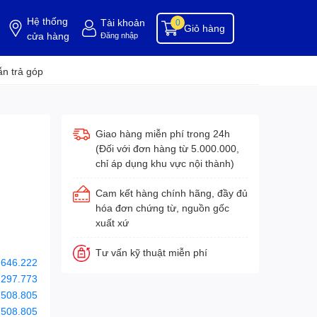
Hệ thống
Tài khoản
0
Giỏ hàng
cửa hàng
Đăng nhập
ụng cụ buồng phòng
dụng cụ vệ sinh
hóa chất tẩy rửa
hóa chất vệ sinh
hóa c
n trả góp
Giao hàng miễn phí trong 24h
(Đối với đơn hàng từ 5.000.000,
chỉ áp dụng khu vực nội thành)
Cam kết hàng chính hãng, đầy đủ
hóa đơn chứng từ, nguồn gốc
xuất xứ
Tư vấn kỹ thuật miễn phí
.646.222
.297.773
.508.805
.508.805