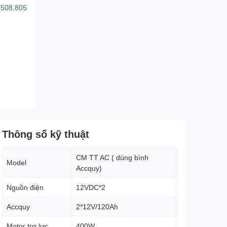
.508.805
Thông số kỹ thuật
CM TT AC ( dùng bình
Model
Accquy)
Nguồn điện
12VDC*2
Accquy
2*12V/120Ah
Motor trợ lực
400W