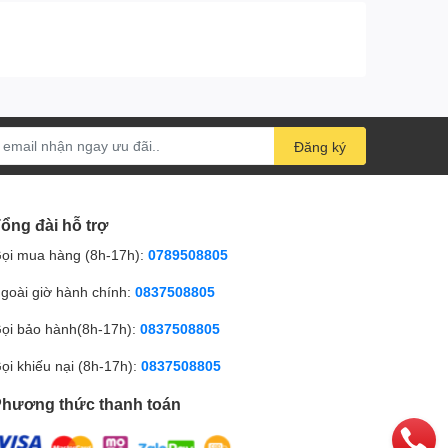
Đăng ký
ổng đài hỗ trợ
ọi mua hàng (8h-17h):
0789508805
goài giờ hành chính:
0837508805
ọi bảo hành(8h-17h):
0837508805
ọi khiếu nại (8h-17h):
0837508805
hương thức thanh toán