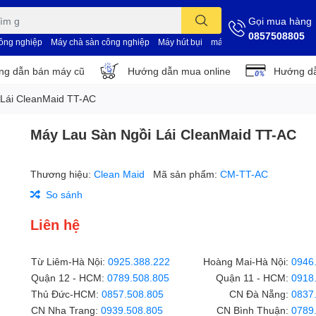
Gọi mua hàng
0857508805
công nghiệp
Máy chà sàn công nghiệp
Máy hút bụi
máy vệ sinh nhà xưởng
d
g dẫn bán máy cũ
Hướng dẫn mua online
Hướng dẫ
 Lái CleanMaid TT-AC
Máy Lau Sàn Ngồi Lái CleanMaid TT-AC
Thương hiệu:
Clean Maid
Mã sản phẩm:
CM-TT-AC
So sánh
Liên hệ
Từ Liêm-Hà Nội:
0925.388.222
Hoàng Mai-Hà Nội:
0946
Quận 12 - HCM:
0789.508.805
Quận 11 - HCM:
0918
Thủ Đức-HCM:
0857.508.805
CN Đà Nẵng:
0837
CN Nha Trang:
0939.508.805
CN Bình Thuận:
0789