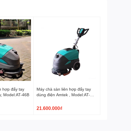
60 L
dơ
Tốc độ làm việc
3800 m2/h
210 kg ( chưa bao gồm
Trọng lượng máy
accquy)
Kích thước
1200 ×820×1050mm
Bàn chài chà sàn, mâm gắn
Phụ tùng
pad, 02 bình accquy, 01 sạc.
Xuất xứ
Chính hãng
n hợp đẩy tay
Máy chà sàn liên hợp đẩy tay
y, Model:AT-46B
dùng điện Amtek , Model:AT-
46C
21.600.000₫