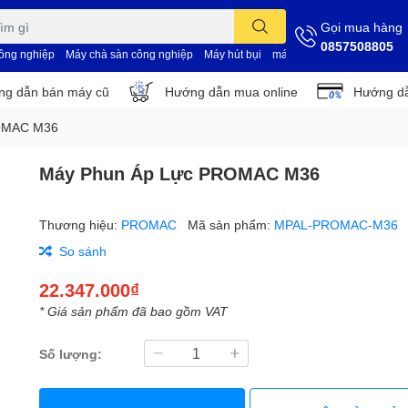
Gọi mua hàng
0857508805
công nghiệp
Máy chà sàn công nghiệp
Máy hút bụi
máy vệ sinh nhà xưởng
d
g dẫn bán máy cũ
Hướng dẫn mua online
Hướng dẫ
OMAC M36
Máy Phun Áp Lực PROMAC M36
Thương hiệu:
PROMAC
Mã sản phẩm:
MPAL-PROMAC-M36
So sánh
22.347.000₫
* Giá sản phẩm đã bao gồm VAT
Số lượng: