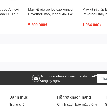
hư van 1 chiều
ực cao Annovi
Máy xịt rửa áp lực cao Annovi
Máy xịt rửa áp 
model 191K X-
Reverberi Italy, model 4K-TWIN-
Reverberi Italy
00W
FLOW
ương.
5.200.000₫
1.964.000₫
ờng TA 15, Phường Thới An, Quận 12, TPHCM
. Thủ Đức
Bạn muốn nhận khuyến mãi đặc biệt?
Đăng ký ngay.
Danh mục
Hỗ trợ khách hàng
T
Trang chủ
Chính sách bảo mật thông
G