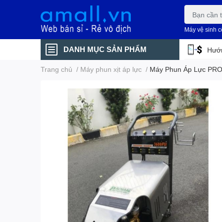
Máy vệ sinh 
DANH MỤC SẢN PHẨM
Hướn
Trang chủ
/
Máy phun xịt áp lực
/
Máy Phun Áp Lực PR