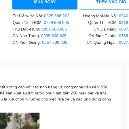
MUA NGAY
THÊM VÀO GIỎ
Từ Liêm-Hà Nội:
0925.388.222
Hoàng Mai-Hà Nội:
0946
Quận 12 - HCM:
0789.508.805
Quận 11 - HCM:
0918
Thủ Đức-HCM:
0857.508.805
CN Đà Nẵng:
0837
CN Nha Trang:
0939.508.805
CN Bình Thuận:
0789
CN Kiên Giang:
0857.508.805
CN Quảng Ngãi :
0837
chất lượng cao với các tính năng và công nghệ tiên tiến. Với
hể sản xuất áp lực nước phun lên đến 250 max bar và lưu
36 là lựa chọn lý tưởng cho việc rửa xe và các ứng dụng công