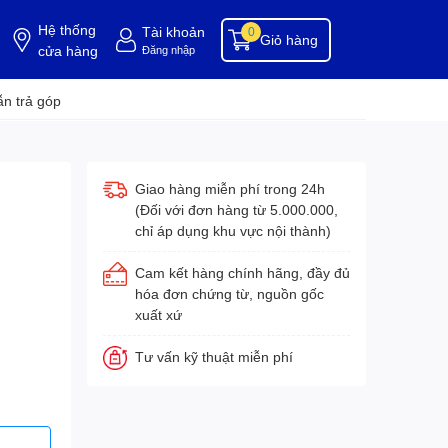
Hệ thống
Tài khoản
0
Giỏ hàng
cửa hàng
Đăng nhập
ụng cụ buồng phòng
dụng cụ vệ sinh
hóa chất tẩy rửa
hóa chất vệ sinh
hóa c
n trả góp
Giao hàng miễn phí trong 24h
(Đối với đơn hàng từ 5.000.000,
chỉ áp dụng khu vực nội thành)
Cam kết hàng chính hãng, đầy đủ
hóa đơn chứng từ, nguồn gốc
xuất xứ
Tư vấn kỹ thuật miễn phí