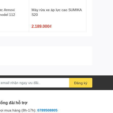
lực Annovi
Máy rửa xe áp lực cao SUMIKA
 model 112
S20
2.189.000₫
Đăng ký
ổng đài hỗ trợ
ọi mua hàng (8h-17h):
0789508805