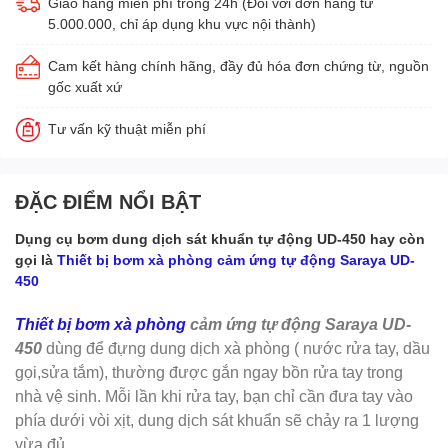
Giao hàng miễn phí trong 24h (Đối với đơn hàng từ
5.000.000, chỉ áp dụng khu vực nội thành)
Cam kết hàng chính hãng, đầy đủ hóa đơn chứng từ, nguồn
gốc xuất xứ
Tư vấn kỹ thuật miễn phí
ĐẶC ĐIỂM NỔI BẬT
Dụng cụ bơm dung dịch sát khuẩn tự động UD-450 hay còn
gọi là
Thiết bị bơm xà phòng cảm ứng tự động Saraya UD-
450
Thiết bị bơm xà phòng
cảm ứng tự động Saraya
U
D-
450
dùng để đựng dung dịch xà phòng ( nước rửa tay, dầu
gọi,sửa tắm), thường được gắn ngay bồn rửa tay trong
nhà vệ sinh. Mỗi lần khi rửa tay, bạn chỉ cần đưa tay vào
phía dưới vòi xịt, dung dịch sát khuẩn sẽ chảy ra 1 lượng
vừa đủ.