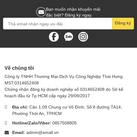
Bạn muốn nhận khuyến mãi
đặc biệt? Đăng ký ngay.
Đăng ký
Về chúng tôi
Công ty TNHH Thương Mại-Dịch Vụ Công Nghiệp Thái Hưng
MST:0314652408
Chứng nhận đăng ký doanh nghiệp số 0314652408 do Sở kế
hoạch đầu từ Tp.HCM cấp ngày 29/09/2017
Địa chỉ:
Căn 1.09 Chung cư Võ Đình, Số 8 đường TA14,
Phường Thới An, TPHCM
Hotline/Zalo/Viber:
0857508805
Email:
admin@amall.vn