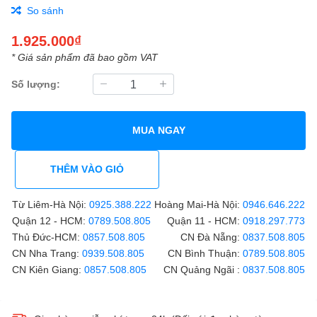
So sánh
1.925.000₫
* Giá sản phẩm đã bao gồm VAT
Số lượng:
MUA NGAY
THÊM VÀO GIỎ
Từ Liêm-Hà Nội:
0925.388.222
Hoàng Mai-Hà Nội:
0946.646.222
Quận 12 - HCM:
0789.508.805
Quận 11 - HCM:
0918.297.773
Thủ Đức-HCM:
0857.508.805
CN Đà Nẵng:
0837.508.805
CN Nha Trang:
0939.508.805
CN Bình Thuận:
0789.508.805
CN Kiên Giang:
0857.508.805
CN Quảng Ngãi :
0837.508.805