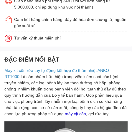
Giao hàng miễn phí trong 24h (Đối với đơn hàng từ
5.000.000, chỉ áp dụng khu vực nội thành)
Cam kết hàng chính hãng, đầy đủ hóa đơn chứng từ, nguồn
gốc xuất xứ
Tư vấn kỹ thuật miễn phí
ĐẶC ĐIỂM NỔI BẬT
Máy xịt cồn rửa tay tự động kết hợp đo thân nhiệt ANKO-
RT1000
Là sản phẩm hữu hiệu trong việc kiểm soát các bệnh
truyền nhiễm, các loại bệnh lây lan theo đường hô hấp, phòng
chống nhiễm khuẩn trong bệnh viện đòi hòi tuan thủ đầy đủ theo
quy trình hướng dẫn của Bộ y tế ban hành. Góp phần hiệu quả
cho việc phòng tránh lây nhiễm mọi loại bệnh dịch có khả năng
phát tán rộng, các cơ sở sản xuất, công ty hay các hộ gia đình đã
chọn lựa phương pháp sử dụng
máy xịt cồn
, gel rửa tay.