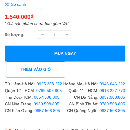
So sánh
1.540.000₫
* Giá sản phẩm chưa bao gồm VAT
Số lượng:
MUA NGAY
THÊM VÀO GIỎ
Từ Liêm-Hà Nội:
0925.388.222
Hoàng Mai-Hà Nội:
0946.646.222
Quận 12 - HCM:
0789.508.805
Quận 11 - HCM:
0918.297.773
Thủ Đức-HCM:
0857.508.805
CN Đà Nẵng:
0837.508.805
CN Nha Trang:
0939.508.805
CN Bình Thuận:
0789.508.805
CN Kiên Giang:
0857.508.805
CN Quảng Ngãi :
0837.508.805