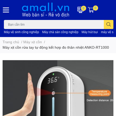
0
0
Máy vệ sinh công nghiệp
Máy chà sàn công nghiệp
Máy hút bụi
máy vệ si
Trang chủ
/
Máy xịt cồn
/
Máy xịt cồn rửa tay tự động kết hợp đo thân nhiệt ANKO-RT1000