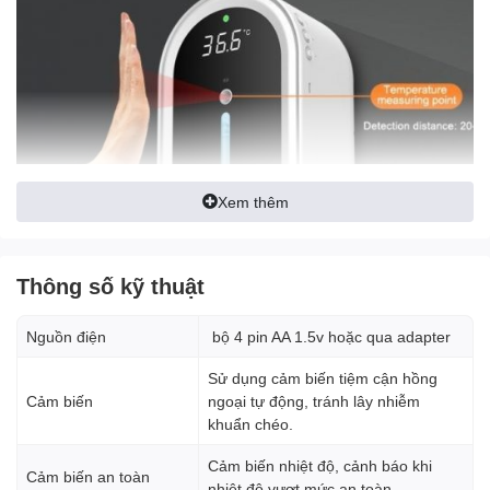
Xem thêm
Thông số kỹ thuật
Nguồn điện
bộ 4 pin AA 1.5v hoặc qua adapter
Sử dụng cảm biến tiệm cận hồng
Cảm biến
ngoại tự động, tránh lây nhiễm
Với các loại bình xịt thông thường bạn phải tiếp xúc trực tiếp với
khuẩn chéo.
thân bình thì hiệu quả phòng tránh lây nhiễm cũng không đạt hiệu
Cảm biến nhiệt độ, cảnh báo khi
quả tuyệt đối. Vì vậy sử dụng các loại máy sát khuẩn tay tự động,
Cảm biến an toàn
nhiệt độ vượt mức an toàn.