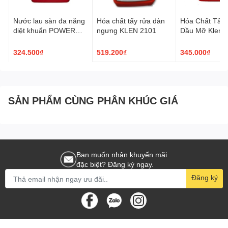
Nước lau sàn đa năng
Hóa chất tẩy rửa dàn
Hóa Chất Tẩy
diệt khuẩn POWER
ngưng KLEN 2101
Dầu Mỡ Klenco
LIME
130 5L
324.500₫
519.200₫
345.000₫
SẢN PHẨM CÙNG PHÂN KHÚC GIÁ
Bạn muốn nhận khuyến mãi
đặc biệt? Đăng ký ngay.
Đăng ký