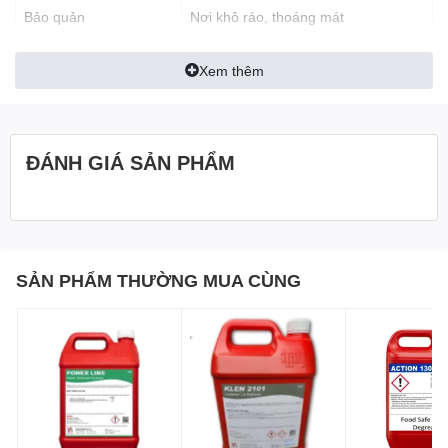
Bảo quản
Nơi khô ráo, thoáng mát
Giặt tay: Pha loãng nước giặt với nước theo tỷ lệ . Chà trực tiếp
nước giặt lên vết bẩn cứng đầu. Ngâm quần áo trong vòng 5-10
Xem thêm
phút với nước giặt trước khi xả sạch với nước.
ĐÁNH GIÁ SẢN PHẨM
SẢN PHẨM THƯỜNG MUA CÙNG