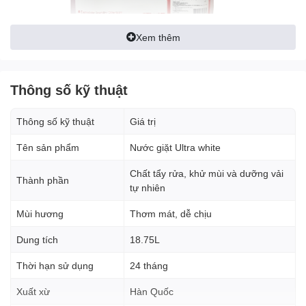
Xem thêm
Thông số kỹ thuật
Thông số kỹ thuật
Giá trị
Một số ưu điểm nổi bật của
Tên sản phẩm
Nước giặt Ultra white
nước giặt Ultra White:
Chất tẩy rửa, khử mùi và dưỡng vải
Làm sạch quần áo hiệu quả, kể cả các vết bẩn cứng đầu
Thành phần
tự nhiên
Khử mùi hôi hiệu quả, kể cả những mùi hôi khó chịu nhất
Giữ cho quần áo luôn trắng sáng và thơm tho
Mùi hương
Thơm mát, dễ chịu
Hương thơm nhẹ nhàng, dễ chịu
Nước giặt không hại da tay , an toàn cho người sử dụng
Dung tích
18.75L
Thời hạn sử dụng
24 tháng
Hướng dẫn sử dụng
Giặt máy: Cho 60ml -80ml Nước giặt Ultra white dùng cho 7kg
Xuất xừ
Hàn Quốc
quần áo