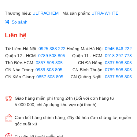
Thương hiệu:
ULTRACHEM
Mã sản phẩm:
UTRA-WHITE
So sánh
Liên hệ
Từ Liêm-Hà Nội:
0925.388.222
Hoàng Mai-Hà Nội:
0946.646.222
Quận 12 - HCM:
0789.508.805
Quận 11 - HCM:
0918.297.773
Thủ Đức-HCM:
0857.508.805
CN Đà Nẵng:
0837.508.805
CN Nha Trang:
0939.508.805
CN Bình Thuận:
0789.508.805
CN Kiên Giang:
0857.508.805
CN Quảng Ngãi :
0837.508.805
Giao hàng miễn phí trong 24h (Đối với đơn hàng từ
5.000.000, chỉ áp dụng khu vực nội thành)
Cam kết hàng chính hãng, đầy đủ hóa đơn chứng từ, nguồn
gốc xuất xứ
Tư vấn kỹ thuật miễn phí