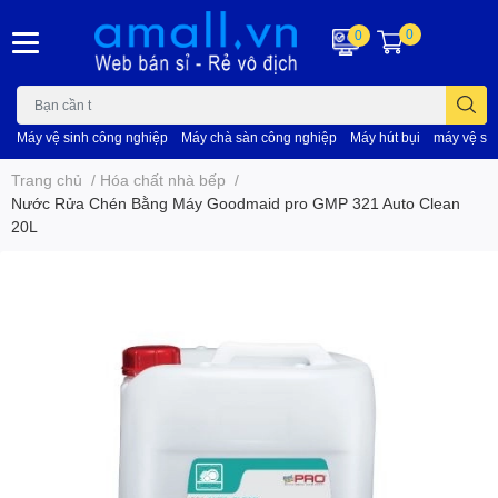
0
0
Máy vệ sinh công nghiệp
Máy chà sàn công nghiệp
Máy hút bụi
máy vệ si
Trang chủ
/
Hóa chất nhà bếp
/
Nước Rửa Chén Bằng Máy Goodmaid pro GMP 321 Auto Clean
20L