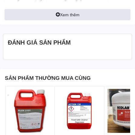
ăn công nghiệp. Ngoài ra, độ nhớt và tính kiềm của sản phẩm
làm tăng hiệu quả làm sạch dầu mỡ. ỨNG DỤNG Dùng để rửa
Xem thêm
bát đĩa, dùng cho máy rửa bát tự động.
HƯỚNG DẪN SỬ DỤNG Châm dung dịch vào ngăn đựng nước
rửa bát đĩa, đặt bên trong hoặc bên ngoài của máy rửa bát đĩa tự
ĐÁNH GIÁ SẢN PHẨM
động. Lượng dung dịch tùy thuộc vào lượng bát đĩa cần rửa và độ
bẩn của bát đĩa.
THÔNG SỐ KỸ THUẬT  pH : 12-13  Màu : vàng nhạt  Mùi/
hương : chanh  Thời gian sử dụng : 24 tháng từ ngày sản xuất
THẬN TRỌNG Có hại với mắt, da, quần áo. Bảo quản nơi khô ráo
SẢN PHẨM THƯỜNG MUA CÙNG
và thoáng mát
=======================================
****Mọi Nhu Cầu Và Thắc Mắc Xin Vui Lòng Liên Hệ****
- Công Ty Tnhh Tm-Dv-Cn Thái Hưng
- Trụ sở chính: Căn 1.09 Chung cư Võ Đình, Số 8 đường TA 15,
Phường Thới An, Quận 12, TPHCM
- Hotline/Zalo/Viber: 0378 508 805