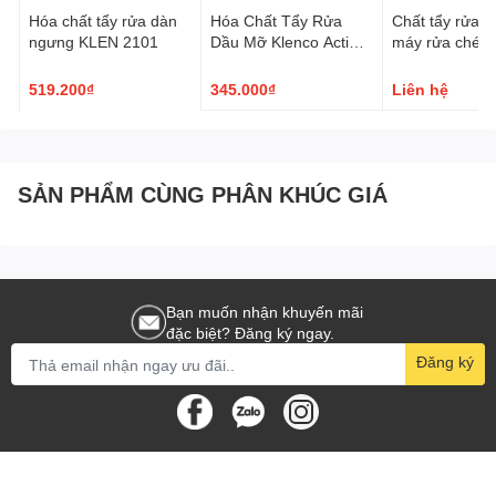
- CN Thủ Đức: số 8 Đường 15, Phường Linh Trung, Tp. Thủ Đức
Hóa chất tẩy rửa dàn
Hóa Chất Tẩy Rửa
Chất tẩy rửa 
- Website : Https://Amall.Vn
ngưng KLEN 2101
Dầu Mỡ Klenco Action
máy rửa chén 
- Https://Goodmaid.Vn
130 5L
Ecolab Solid 
519.200₫
345.000₫
Liên hệ
H
SẢN PHẨM CÙNG PHÂN KHÚC GIÁ
Bạn muốn nhận khuyến mãi
đặc biệt? Đăng ký ngay.
Đăng ký