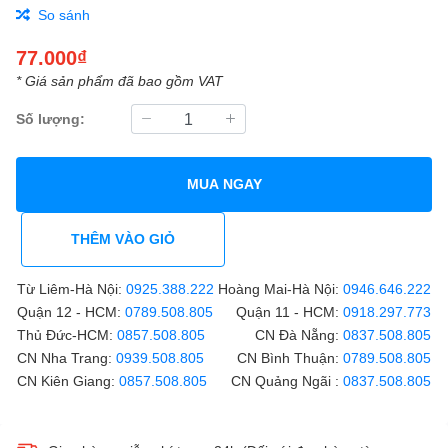
So sánh
77.000₫
* Giá sản phẩm đã bao gồm VAT
Số lượng:
MUA NGAY
THÊM VÀO GIỎ
Từ Liêm-Hà Nội:
0925.388.222
Hoàng Mai-Hà Nội:
0946.646.222
Quận 12 - HCM:
0789.508.805
Quận 11 - HCM:
0918.297.773
Thủ Đức-HCM:
0857.508.805
CN Đà Nẵng:
0837.508.805
CN Nha Trang:
0939.508.805
CN Bình Thuận:
0789.508.805
CN Kiên Giang:
0857.508.805
CN Quảng Ngãi :
0837.508.805