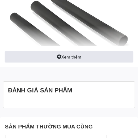
Xem thêm
ĐÁNH GIÁ SẢN PHẨM
Chức năng chính:
Kết nối
: Ống nối 1-1/2” kết nối ống hút bụi với các đầu hút,
bàn chải, hoặc các phụ kiện khác. Nhờ đó, bạn có thể linh
SẢN PHẨM THƯỜNG MUA CÙNG
hoạt sử dụng máy hút bụi cho nhiều mục đích và bề mặt