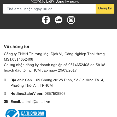
1/2”:
đặc biệt? Đăng ký ngay.
Đăng ký
Kích thước
: Đảm bảo ống nối tương thích với kích thước
ống hút bụi và các phụ kiện khác.
Chất liệu
: Chọn ống nối làm từ vật liệu bền bỉ, chịu được
va đập.
Thương hiệu
: Nên chọn ống nối từ các thương hiệu uy tín
để đảm bảo chất lượng.
Về chúng tôi
Công ty TNHH Thương Mại-Dịch Vụ Công Nghiệp Thái Hưng
Một số loại ống nối 1-1/2” phổ
MST:0314652408
biến:
Chứng nhận đăng ký doanh nghiệp số 0314652408 do Sở kế
hoạch đầu từ Tp.HCM cấp ngày 29/09/2017
Ống nối thẳng
: Dùng để nối dài ống hút bụi.
Địa chỉ:
Căn 1.09 Chung cư Võ Đình, Số 8 đường TA14,
Ống nối cong
: Giúp tiếp cận các góc hẹp và vị trí khó tiếp
Phường Thới An, TPHCM
cận.
Hotline/Zalo/Viber:
0857508805
Ống nối xoay
: Cho phép xoay đầu hút linh hoạt.
Email:
admin@amall.vn
Ống nối 1-1/2” là phụ kiện không thể thiếu cho máy hút bụi. Với
những lợi ích mà nó mang lại, việc lựa chọn một ống nối chất