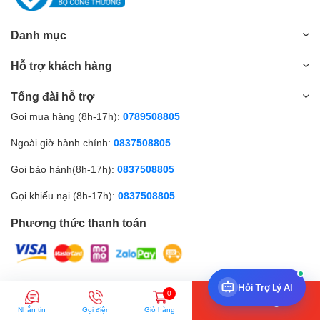
lượng sẽ giúp bạn tối ưu hóa khả năng làm sạch và kéo dài tuổi
thọ cho máy hút bụi của mình.
Danh mục
Hỗ trợ khách hàng
Tổng đài hỗ trợ
Gọi mua hàng (8h-17h):
0789508805
Ngoài giờ hành chính:
0837508805
Gọi bảo hành(8h-17h):
0837508805
Gọi khiếu nại (8h-17h):
0837508805
Phương thức thanh toán
Hỏi Trợ Lý AI
© Bản quyền thuộc về Amall.vn |
0
Thêm vào giỏ
Nhắn tin
Gọi điện
Giỏ hàng
So sánh