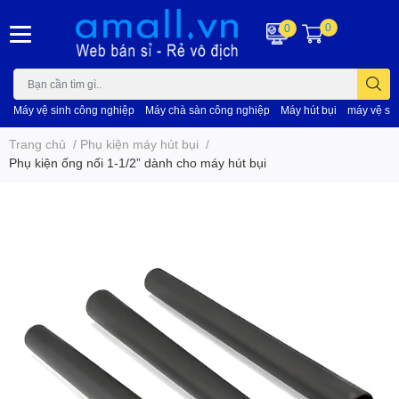
0
0
Máy vệ sinh công nghiệp
Máy chà sàn công nghiệp
Máy hút bụi
máy vệ si
Trang chủ
/
Phụ kiện máy hút bụi
/
Phụ kiện ống nối 1-1/2” dành cho máy hút bụi