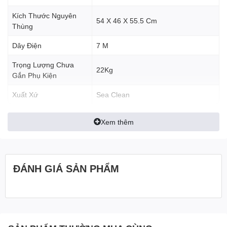
- CN Thủ Đức: số 8 Đường 15, Phường Linh Trung, Tp. Thủ Đức
- Website : Https://Amall.Vn
Kích Thước Nguyên
54 X 46 X 55.5 Cm
- Https://Goodmaid.Vn
Thùng
Dây Điện
7 M
Trọng Lượng Chưa
22Kg
Gắn Phụ Kiện
Xuất Xứ
Sea Clean
Xem thêm
ĐÁNH GIÁ SẢN PHẨM