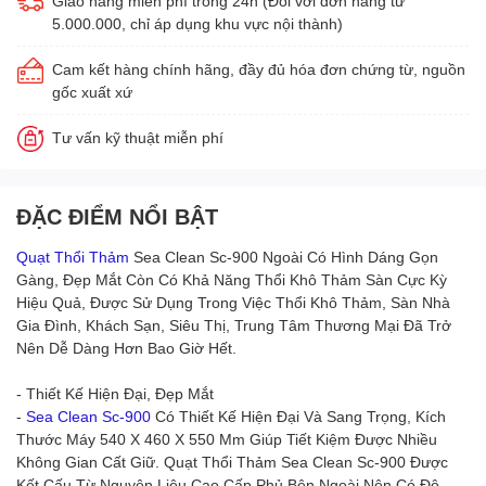
Giao hàng miễn phí trong 24h (Đối với đơn hàng từ
5.000.000, chỉ áp dụng khu vực nội thành)
Cam kết hàng chính hãng, đầy đủ hóa đơn chứng từ, nguồn
gốc xuất xứ
Tư vấn kỹ thuật miễn phí
ĐẶC ĐIỂM NỔI BẬT
Quạt Thổi Thảm
Sea Clean Sc-900 Ngoài Có Hình Dáng Gọn
Gàng, Đẹp Mắt Còn Có Khả Năng Thổi Khô Thảm Sàn Cực Kỳ
Hiệu Quả, Được Sử Dụng Trong Việc Thổi Khô Thảm, Sàn Nhà
Gia Đình, Khách Sạn, Siêu Thị, Trung Tâm Thương Mại Đã Trở
Nên Dễ Dàng Hơn Bao Giờ Hết.
- Thiết Kế Hiện Đại, Đẹp Mắt
-
Sea Clean Sc-900
Có Thiết Kế Hiện Đại Và Sang Trọng, Kích
Thước Máy 540 X 460 X 550 Mm Giúp Tiết Kiệm Được Nhiều
Không Gian Cất Giữ. Quạt Thổi Thảm Sea Clean Sc-900 Được
Kết Cấu Từ Nguyên Liệu Cao Cấp Phủ Bên Ngoài Nên Có Độ