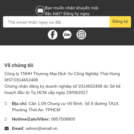
Bạn muốn nhận khuyến mãi
đặc biệt? Đăng ký ngay.
Đăng ký
Về chúng tôi
Công ty TNHH Thương Mại-Dịch Vụ Công Nghiệp Thái Hưng
MST:0314652408
Chứng nhận đăng ký doanh nghiệp số 0314652408 do Sở kế
hoạch đầu từ Tp.HCM cấp ngày 29/09/2017
Địa chỉ:
Căn 1.09 Chung cư Võ Đình, Số 8 đường TA14,
Phường Thới An, TPHCM
Hotline/Zalo/Viber:
0857508805
Email:
admin@amall.vn