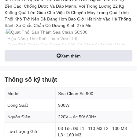
Bền Cao, Chống Được Va Đập Mạnh. Với Trọng Lượng 22 Kg
Không Quá Lớn Giúp Cho Việc Di Chuyển Máy Trong Quá Trình
Thổi Khô Trở Nên Dễ Dàng Hơn Bao Giờ Hết Nhờ Vào Hệ Thống
Bánh Xe Chắc Chắn Có Đường Kính 275 Mm.
-
- Hiệu Năng Thổi Khô Thảm Vượt Trội
- Quạt Thổi Thảm Sea Clean Sc-900 Có Công Suất Máy Mạnh
Mẽ Đạt Đến 1200W Cùng Với Việc Sở Hữu Đến 3 Tốc Độ Thổi
Xem thêm
Linh Hoạt Ở Mức 03 Tốc Độ Lần Lượt Là L1: 110 M3, L2: 130 M3
Và L3: 160 M3, Có Thể Điều Chỉnh Nhờ Hệ Thống Van Điều
Khiển Trên Thân Quạt, Giúp Thổi Khô Thảm Và Sàn Nhanh
Chóng. Bên Cạnh Đó, Máy Sử Dụng Nguồn Điện Trực Tiếp 220 -
Thông số kỹ thuật
230 V / 50 Hz Cùng Dây Nguồn Dài 7 Mét Giúp Tăng Thêm Diện
Tích Thổi Thảm
Model
Sea Clean Sc-900
Hơn.=======================================
Công Suất
900W
****Mọi Nhu Cầu Và Thắc Mắc Xin Vui Lòng Liên Hệ****
- Công Ty Tnhh Tm-Dv-Cn Thái Hưng
Nguồn Điện
220V – Ac 50/ 60Hz
- Trụ sở chính: Căn 1.09 Chung cư Võ Đình, Số 8 đường TA 15,
Phường Thới An, Quận 12, TPHCM
03 Tốc Độ L1 : 110 M3 L2 : 130 M3
Lưu Lượng Gió
- Hotline/Zalo/Viber: 0378 508 805
L3 : 160 M3