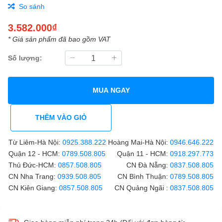
So sánh
3.582.000₫
* Giá sản phẩm đã bao gồm VAT
Số lượng:
MUA NGAY
THÊM VÀO GIỎ
Từ Liêm-Hà Nội:
0925.388.222
Hoàng Mai-Hà Nội:
0946.646.222
Quận 12 - HCM:
0789.508.805
Quận 11 - HCM:
0918.297.773
Thủ Đức-HCM:
0857.508.805
CN Đà Nẵng:
0837.508.805
CN Nha Trang:
0939.508.805
CN Bình Thuận:
0789.508.805
CN Kiên Giang:
0857.508.805
CN Quảng Ngãi :
0837.508.805