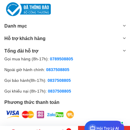
Danh mục
Hỗ trợ khách hàng
Tổng đài hỗ trợ
Gọi mua hàng (8h-17h):
0789508805
Ngoài giờ hành chính:
0837508805
Gọi bảo hành(8h-17h):
0837508805
Gọi khiếu nại (8h-17h):
0837508805
Phương thức thanh toán
Hỏi Trợ Lý AI
© Bản quyền thuộc về Amall.vn |