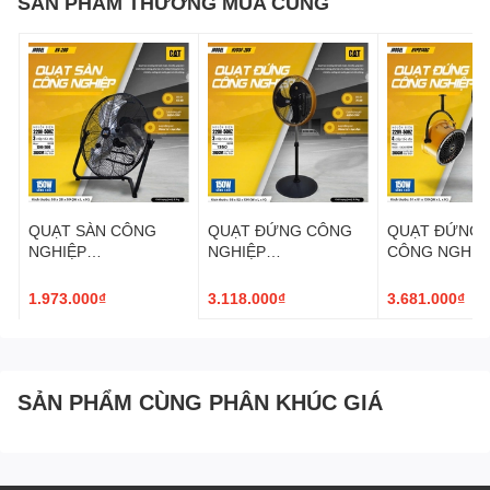
SẢN PHẨM THƯỜNG MUA CÙNG
QUẠT SÀN CÔNG
QUẠT ĐỨNG CÔNG
QUẠT ĐỨNG, 
NGHIỆP
NGHIỆP
CÔNG NGHIỆ
CATERPILLAR 20''
CATERPILLAR 20''
CATERPILLAR 
HV-20D
HVOSF-20S
HVPD14AC
1.973.000₫
3.118.000₫
3.681.000₫
SẢN PHẨM CÙNG PHÂN KHÚC GIÁ