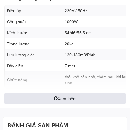
phẩm
quạt thổi khô thảm
ANKO SC900 này đảm bảo hiệu quả
Điện áp:
220V / 50Hz
sấy khô thảm trải sàn nhà ở, văn phòng, khách sạn,… nhanh
chóng, giúp người sử dụng không tốn thời gian lau sàn bằng
Công suất:
1000W
phương pháp thủ công.
Kích thước:
54*46*55.5 cm
Hy vọng những thông tin chia sẻ trên đây sẽ hữu ích với quý
khách khi có nhu cầu tìm hiểu về quạt sấy thảm ANKO SC900 để
Trọng lượng:
20kg
từ đó có quyết định mua hàng chính xác nhất.
Lưu lượng gió:
120-180m3/Phút
Dây điện:
7 mét
thổi khô sàn nhà, thảm sau khi lau
Chức năng:
sinh
Xem thêm
ĐÁNH GIÁ SẢN PHẨM