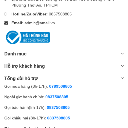
Phường Thới An, TPHCM
Hotline/Zalo/Viber:
0857508805
Email:
admin@amall.vn
Danh mục
Hỗ trợ khách hàng
Tổng đài hỗ trợ
Gọi mua hàng (8h-17h):
0789508805
Ngoài giờ hành chính:
0837508805
Gọi bảo hành(8h-17h):
0837508805
Gọi khiếu nại (8h-17h):
0837508805