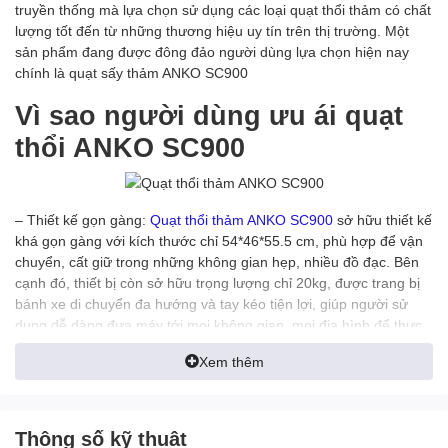
truyền thống mà lựa chọn sử dụng các loại quạt thổi thảm có chất
lượng tốt đến từ những thương hiệu uy tín trên thị trường. Một
sản phẩm đang được đông đảo người dùng lựa chọn hiện nay
chính là quạt sấy thảm ANKO SC900
Vì sao người dùng ưu ái quạt
thổi ANKO SC900
– Thiết kế gọn gàng:
Quạt thổi thảm ANKO SC900
sở hữu thiết kế
khá gọn gàng với kích thước chỉ 54*46*55.5 cm, phù hợp để vận
chuyển, cất giữ trong những không gian hẹp, nhiều đồ đạc. Bên
cạnh đó, thiết bị còn sở hữu trọng lượng chỉ 20kg, được trang bị
bánh xe di chuyển đa hướng và tay kéo tiện lợi, giúp người sử
dụng dễ dàng đưa máy tới mọi không gian, mọi địa hình để thực
hiện vệ sinh mà không tốn nhiều thời gian, công sức. Ngoài ra,
Xem thêm
dây điện dài tới 7 mét của thiết bị cũng rất tiện lợi để thổi khô sàn
thảm trong những không gian rộng, thiết kế ổ điện không tiện lợi.
– Hiệu suất ấn tượng: với việc được trang bị mô tơ siêu khỏe có
Thông số kỹ thuật
công suất 1000W, lưu lượng gió là 120-180m3/Phút, sản