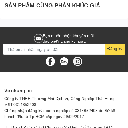
SẢN PHẨM CÙNG PHÂN KHÚC GIÁ
Bạn muốn nhận khuyến mãi
đặc biệt? Đăng ký ngay.
Đăng ký
Về chúng tôi
Công ty TNHH Thương Mại-Dịch Vụ Công Nghiệp Thái Hưng
MST:0314652408
Chứng nhận đăng ký doanh nghiệp số 0314652408 do Sở kế
hoạch đầu từ Tp.HCM cấp ngày 29/09/2017
Địa chỉ:
Căn 1.09 Chung cư Võ Đình, Số 8 đường TA14,