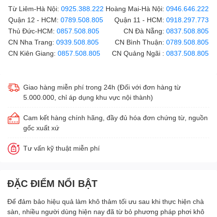
Từ Liêm-Hà Nội:
0925.388.222
Hoàng Mai-Hà Nội:
0946.646.222
Quận 12 - HCM:
0789.508.805
Quận 11 - HCM:
0918.297.773
Thủ Đức-HCM:
0857.508.805
CN Đà Nẵng:
0837.508.805
CN Nha Trang:
0939.508.805
CN Bình Thuận:
0789.508.805
CN Kiên Giang:
0857.508.805
CN Quảng Ngãi :
0837.508.805
Giao hàng miễn phí trong 24h (Đối với đơn hàng từ
5.000.000, chỉ áp dụng khu vực nội thành)
Cam kết hàng chính hãng, đầy đủ hóa đơn chứng từ, nguồn
gốc xuất xứ
Tư vấn kỹ thuật miễn phí
ĐẶC ĐIỂM NỔI BẬT
Để đảm bảo hiệu quả làm khô thảm tối ưu sau khi thực hiện chà
sàn, nhiều người dùng hiện nay đã từ bỏ phương pháp phơi khô