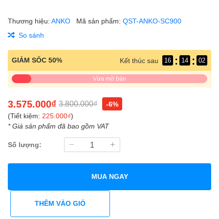
Thương hiệu:
ANKO
Mã sản phẩm:
QST-ANKO-SC900
So sánh
:
:
GIẢM SỐC 50%
Kết thúc sau
16
14
02
Vừa mở bán
3.575.000₫
3.800.000₫
-6%
(Tiết kiệm:
225.000₫
)
* Giá sản phẩm đã bao gồm VAT
Số lượng:
MUA NGAY
THÊM VÀO GIỎ