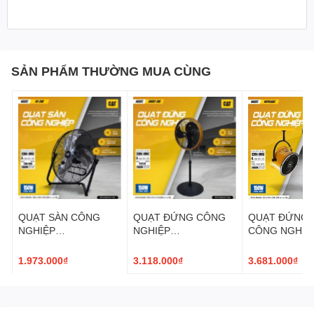
SẢN PHẨM THƯỜNG MUA CÙNG
QUẠT SÀN CÔNG
QUẠT ĐỨNG CÔNG
QUẠT ĐỨNG, 
NGHIỆP
NGHIỆP
CÔNG NGHIỆ
CATERPILLAR 20''
CATERPILLAR 20''
CATERPILLAR 
HV-20D
HVOSF-20S
HVPD14AC
1.973.000₫
3.118.000₫
3.681.000₫