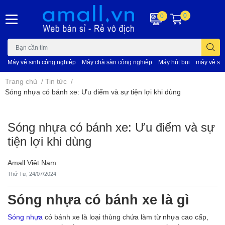
0
0
Máy vệ sinh công nghiệp
Máy chà sàn công nghiệp
Máy hút bụi
máy vệ si
Trang chủ
/
Tin tức
/
Sóng nhựa có bánh xe: Ưu điểm và sự tiện lợi khi dùng
Sóng nhựa có bánh xe: Ưu điểm và sự
tiện lợi khi dùng
Amall Việt Nam
Thứ Tư, 24/07/2024
Sóng nhựa có bánh xe là gì
Sóng nhựa
có bánh xe là loại thùng chứa làm từ nhựa cao cấp,