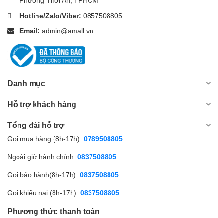
Phường Thới An, TPHCM
Hotline/Zalo/Viber:
0857508805
Email:
admin@amall.vn
Danh mục
Hỗ trợ khách hàng
Tổng đài hỗ trợ
Gọi mua hàng (8h-17h):
0789508805
Ngoài giờ hành chính:
0837508805
Gọi bảo hành(8h-17h):
0837508805
Gọi khiếu nại (8h-17h):
0837508805
Phương thức thanh toán