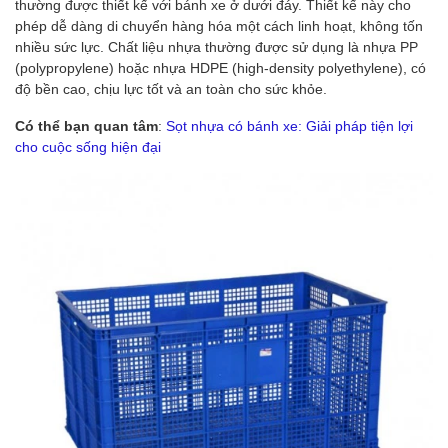
thường được thiết kế với bánh xe ở dưới đáy. Thiết kế này cho
phép dễ dàng di chuyển hàng hóa một cách linh hoạt, không tốn
nhiều sức lực. Chất liệu nhựa thường được sử dụng là nhựa PP
(polypropylene) hoặc nhựa HDPE (high-density polyethylene), có
độ bền cao, chịu lực tốt và an toàn cho sức khỏe.
Có thể bạn quan tâm
:
Sọt nhựa có bánh xe: Giải pháp tiện lợi
cho cuộc sống hiện đại