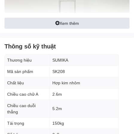
Xem thêm
Thông số kỹ thuật
Thương hiệu
SUMIKA
Mã sản phẩm
SK208
Tính năng nổi bật
Chất liệu
Hợp kim nhôm
Thiết kế chắc chắn - An toàn
Chiều cao chữ A
2.6m
Thang sử dụng khóa lẫy sập tự động, khi mở đến cữ thang tự
Chiều cao duỗi
động khóa lại, giúp tăng độ an toàn khi leo lên xuống.
5.2m
thẳng
Bậc thang được đột dập 3 lần, chắc chắn và bền bị.
Tải trọng
150kg
Bản bậc rộng, khoảng cách giữa các bậu ngắn giúp người dùng