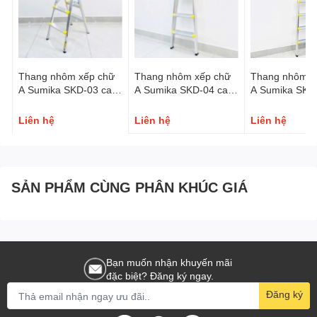
Thang nhôm
xếp chữ A SUMIKA SK208 cao 2,6m là sản phẩm lý
tưởng cho những ai cần tìm kiếm một chiếc thang an toàn, bên bị
và đa năng. Với thiết kế hiện đại, khả năng gấp gọn và tính ứng
dụng cao, sản phẩm là lựa chọn hoàn hảo cho mọi gia đình và
Thang nhôm xếp chữ
Thang nhôm xếp chữ
Thang nhôm x
ngành nghề.
A Sumika SKD-03 cao
A Sumika SKD-04 cao
A Sumika SKD
76cm
1m
1,5m
Liên hệ
Liên hệ
Liên hệ
SẢN PHẨM CÙNG PHÂN KHÚC GIÁ
Bạn muốn nhận khuyến mãi
đặc biệt? Đăng ký ngay.
Đăng ký