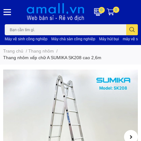
0
0
Máy vệ sinh công nghiệp
Máy chà sàn công nghiệp
Máy hút bụi
máy vệ si
Trang chủ
/
Thang nhôm
/
Thang nhôm xếp chữ A SUMIKA SK208 cao 2,6m