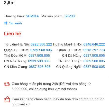
2,6m
Thương hiệu:
SUMIKA
Mã sản phẩm:
SK208
So sánh
Liên hệ
Từ Liêm-Hà Nội:
0925.388.222
Hoàng Mai-Hà Nội:
0946.646.222
Quận 12 - HCM:
0789.508.805
Quận 11 - HCM:
0918.297.773
Thủ Đức-HCM:
0857.508.805
CN Đà Nẵng:
0837.508.805
CN Nha Trang:
0939.508.805
CN Bình Thuận:
0789.508.805
CN Kiên Giang:
0857.508.805
CN Quảng Ngãi :
0837.508.805
Giao hàng miễn phí trong 24h (Đối với đơn hàng từ
5.000.000, chỉ áp dụng khu vực nội thành)
Cam kết hàng chính hãng, đầy đủ hóa đơn chứng từ, nguồn
gốc xuất xứ