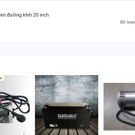
en đường kính 20 inch
Số lượ
i tổng hợp chất lượng cao, đảm bảo độ bền và khả năng chịu
 sàn hoạt động hiệu quả trên nhiều loại bề mặt khác nhau mà
ỏ các vết bẩn cứng đầu, dầu mỡ và các chất bám dính khác một
20 inch giúp tăng diện tích làm sạch, giảm thời gian và công
sàn và có thể sử dụng trên nhiều bề mặt sàn khác nhau như