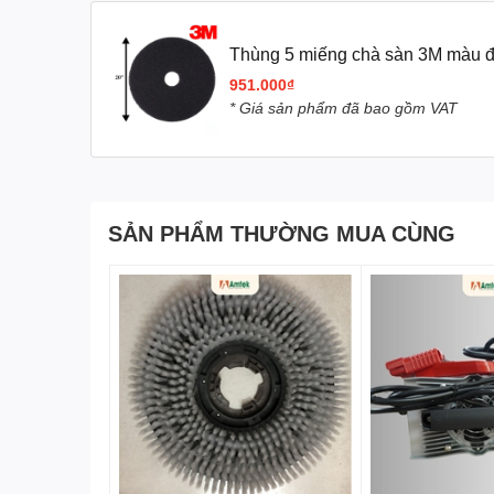
Thùng 5 miếng chà sàn 3M màu đ
951.000₫
* Giá sản phẩm đã bao gồm VAT
Đặc Điểm Nổi Bật
Chất Liệu Cao Cấp
SẢN PHẨM THƯỜNG MUA CÙNG
Miếng chà sàn 3M màu đen được làm từ sợ
mài mòn tốt. Chất liệu này giúp miếng chà
không gây hư hại.
Hiệu Suất Làm Sạch Vượt Trội
Miếng chà sàn 3M được thiết kế để loại b
cách nhanh chóng và hiệu quả. Đường kính 
sức cần thiết.
Đa Dụng và Linh Hoạt
Sản phẩm phù hợp với nhiều loại máy chà 