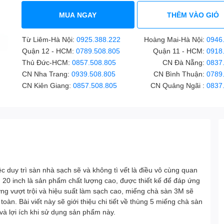
MUA NGAY
THÊM VÀO GIỎ
Từ Liêm-Hà Nội:
0925.388.222
Hoàng Mai-Hà Nội:
0946
Quận 12 - HCM:
0789.508.805
Quận 11 - HCM:
0918
Thủ Đức-HCM:
0857.508.805
CN Đà Nẵng:
0837
CN Nha Trang:
0939.508.805
CN Bình Thuận:
0789
CN Kiên Giang:
0857.508.805
CN Quảng Ngãi :
0837
c duy trì sàn nhà sạch sẽ và không tì vết là điều vô cùng quan
20 inch là sản phẩm chất lượng cao, được thiết kế để đáp ứng
ng vượt trội và hiệu suất làm sạch cao, miếng chà sàn 3M sẽ
oàn. Bài viết này sẽ giới thiệu chi tiết về thùng 5 miếng chà sàn
à lợi ích khi sử dụng sản phẩm này.