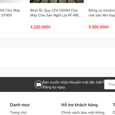
Điều này giúp tăng tính linh hoạt và tiện lợi trong quá trình sử
20A Cho Máy
Bình Ắc Quy 12V-150AH Cho
Động cơ (motor
i SY900
Máy Chà Sàn Ngồi Lái AT-W6,
chà sàn liên hợ
AT-W8
 3M giúp tiết kiệm đáng kể thời gian và công sức so với các
4.320.000₫
5.500.000₫
này đặc biệt hữu ích trong các môi trường có nhu cầu vệ sinh
n cho người sử dụng và thân thiện với môi trường. Miếng chà
 thể tái chế sau khi sử dụng.
h phù hợp cho nhiều ứng dụng khác nhau như:
Bạn muốn nhận khuyến mãi đặc biệt?
Đăng ký ngay.
ị
Danh mục
Hỗ trợ khách hàng
T
Trang chủ
Chính sách bảo mật thông
G