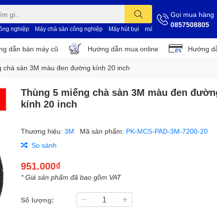
Gọi mua hàng
0857508805
công nghiệp
Máy chà sàn công nghiệp
Máy hút bụi
máy vệ sinh nhà xưởng
d
g dẫn bán máy cũ
Hướng dẫn mua online
Hướng dẫ
 chà sàn 3M màu đen đường kính 20 inch
Thùng 5 miếng chà sàn 3M màu đen đườn
kính 20 inch
Thương hiệu:
3M
Mã sản phẩm:
PK-MCS-PAD-3M-7200-20
So sánh
951.000₫
* Giá sản phẩm đã bao gồm VAT
Số lượng: