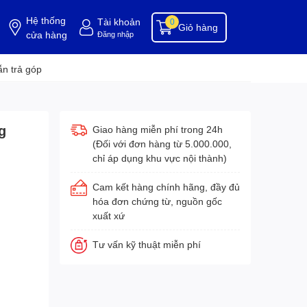
Hệ thống
Tài khoản
0
Giỏ hàng
cửa hàng
Đăng nhập
ụng cụ buồng phòng
dụng cụ vệ sinh
hóa chất tẩy rửa
hóa chất vệ sinh
hóa c
n trả góp
g
Giao hàng miễn phí trong 24h
(Đối với đơn hàng từ 5.000.000,
chỉ áp dụng khu vực nội thành)
Cam kết hàng chính hãng, đầy đủ
hóa đơn chứng từ, nguồn gốc
xuất xứ
Tư vấn kỹ thuật miễn phí