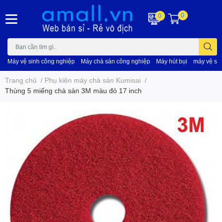
0
0
Máy vệ sinh công nghiệp
Máy chà sàn công nghiệp
Máy hút bụi
máy vệ si
Trang chủ
/
Phụ kiện máy chà sàn Kumisai
/
Thùng 5 miếng chà sàn 3M màu đỏ 17 inch