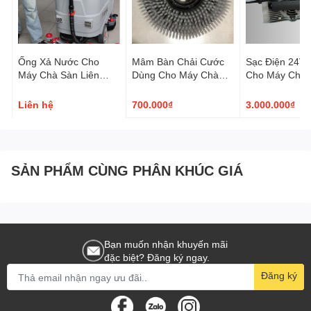
Ống Xả Nước Cho
Mâm Bàn Chải Cước
Sạc Điện 24V 
Máy Chà Sàn Liên
Dùng Cho Máy Chà
Cho Máy Chà 
Hợp Ngồi Lái
Sàn Ngồi Lái AT-W8
Ngồi Lái SY90
Liên hệ
700.000₫
3.000.000₫
SẢN PHẨM CÙNG PHÂN KHÚC GIÁ
Bạn muốn nhận khuyến mãi
đặc biệt? Đăng ký ngay.
Đăng ký