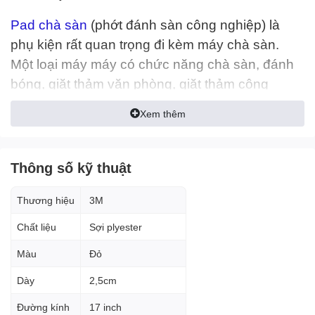
Pad chà sàn
(phớt đánh sàn công nghiệp) là
phụ kiện rất quan trọng đi kèm máy chà sàn.
Một loại máy máy có chức năng chà sàn, đánh
bóng, giặt thảm văn phòng, giặt thảm công
nghiệp,…rất nhanh chóng và hiệu quả. Pad chà
Xem thêm
sàn được gắn vào mâm những máy chà sàn,
hay máy đánh bóng sàn có tốc độ quay thấp
(154-600 vòng/ phút) hoặc thiết bị tự động. Tùy
Thông số kỹ thuật
theo tính chất của công việc ta có có thể sử
dụng các loại Pad chà sàn khác nhau.
Thương hiệu
3M
Chất liệu
Sợi plyester
======================================
=
Màu
Đỏ
Dày
2,5cm
****Mọi Nhu Cầu Và Thắc Mắc Xin Vui Lòng Liên
Hệ****
Đường kính
17 inch