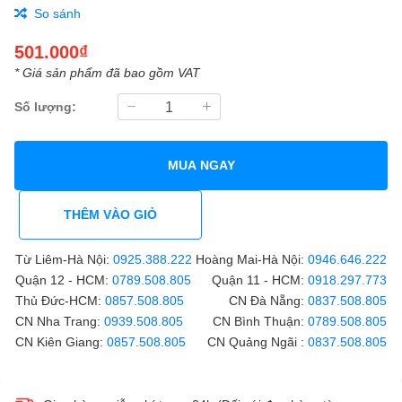
So sánh
501.000₫
* Giá sản phẩm đã bao gồm VAT
Số lượng:
MUA NGAY
THÊM VÀO GIỎ
Từ Liêm-Hà Nội:
0925.388.222
Hoàng Mai-Hà Nội:
0946.646.222
Quận 12 - HCM:
0789.508.805
Quận 11 - HCM:
0918.297.773
Thủ Đức-HCM:
0857.508.805
CN Đà Nẵng:
0837.508.805
CN Nha Trang:
0939.508.805
CN Bình Thuận:
0789.508.805
CN Kiên Giang:
0857.508.805
CN Quảng Ngãi :
0837.508.805