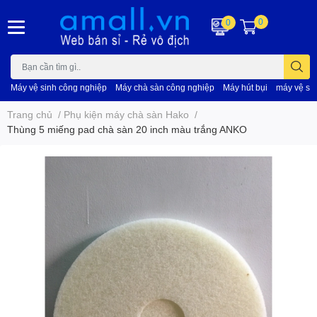
0
0
Máy vệ sinh công nghiệp
Máy chà sàn công nghiệp
Máy hút bụi
máy vệ si
Trang chủ
/
Phụ kiện máy chà sàn Hako
/
Thùng 5 miếng pad chà sàn 20 inch màu trắng ANKO