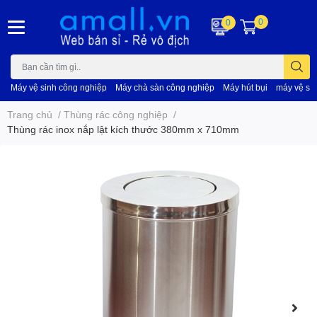
0
0
Máy vệ sinh công nghiệp
Máy chà sàn công nghiệp
Máy hút bụi
máy vệ si
Trang chủ
/
Thùng rác công nghiệp
/
Thùng rác inox nắp lật kích thước 380mm x 710mm