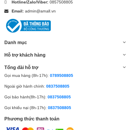
Hotline/Zalo/Viber:
0857508805
Email:
admin@amall.vn
Danh mục
Hỗ trợ khách hàng
Tổng đài hỗ trợ
Gọi mua hàng (8h-17h):
0789508805
Ngoài giờ hành chính:
0837508805
Gọi bảo hành(8h-17h):
0837508805
Gọi khiếu nại (8h-17h):
0837508805
Phương thức thanh toán