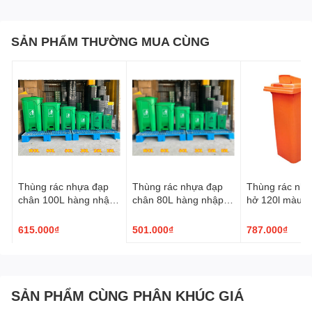
Thùng rác
inox nắp lật kích thước 380mm x 730mm
là một
sản phẩm cần thiết và hữu ích cho mọi không gian. Sản phẩm
SẢN PHẨM THƯỜNG MUA CÙNG
giúp giữ cho không gian luôn sạch sẽ, ngăn nắp, đảm bảo vệ sinh
.
Thùng rác nhựa đạp
Thùng rác nhựa đạp
Thùng rác nhự
chân 100L hàng nhập
chân 80L hàng nhập
hở 120l màu v
khẩu
khẩu
cam
615.000₫
501.000₫
787.000₫
SẢN PHẨM CÙNG PHÂN KHÚC GIÁ