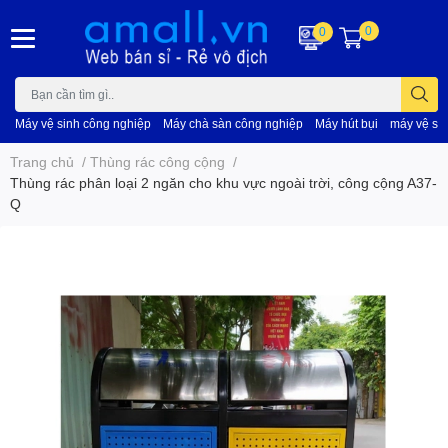
0
0
Máy vệ sinh công nghiệp
Máy chà sàn công nghiệp
Máy hút bụi
máy vệ si
Trang chủ
/
Thùng rác công cộng
/
Thùng rác phân loại 2 ngăn cho khu vực ngoài trời, công cộng A37-
Q