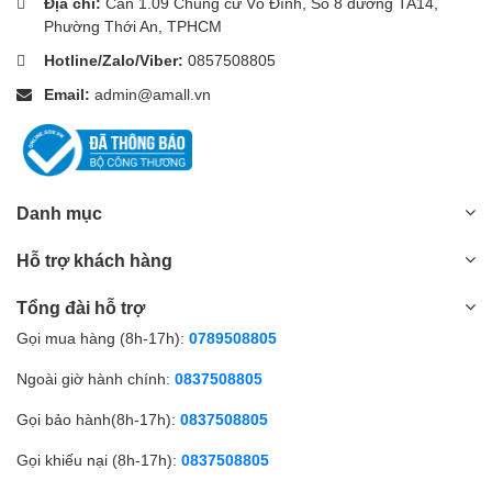
Địa chỉ:
Căn 1.09 Chung cư Võ Đình, Số 8 đường TA14,
Phường Thới An, TPHCM
Hotline/Zalo/Viber:
0857508805
Email:
admin@amall.vn
Danh mục
Hỗ trợ khách hàng
Tổng đài hỗ trợ
Gọi mua hàng (8h-17h):
0789508805
Ngoài giờ hành chính:
0837508805
Gọi bảo hành(8h-17h):
0837508805
Gọi khiếu nại (8h-17h):
0837508805