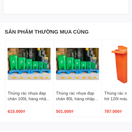
SẢN PHẨM THƯỜNG MUA CÙNG
Thùng rác nhựa đạp
Thùng rác nhựa đạp
Thùng rác nhự
chân 100L hàng nhập
chân 80L hàng nhập
hở 120l màu v
khẩu
khẩu
cam
615.000₫
501.000₫
787.000₫