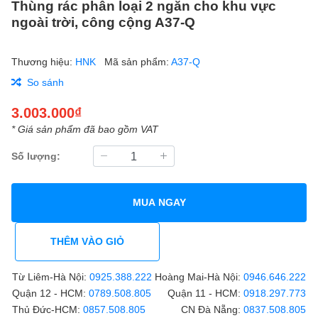
Thùng rác phân loại 2 ngăn cho khu vực
ngoài trời, công cộng A37-Q
Thương hiệu:
HNK
Mã sản phẩm:
A37-Q
So sánh
3.003.000₫
* Giá sản phẩm đã bao gồm VAT
Số lượng:
MUA NGAY
THÊM VÀO GIỎ
Từ Liêm-Hà Nội:
0925.388.222
Hoàng Mai-Hà Nội:
0946.646.222
Quận 12 - HCM:
0789.508.805
Quận 11 - HCM:
0918.297.773
Thủ Đức-HCM:
0857.508.805
CN Đà Nẵng:
0837.508.805