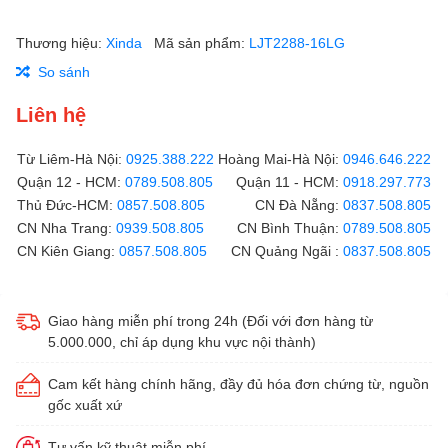
Thương hiệu:
Xinda
Mã sản phẩm:
LJT2288-16LG
So sánh
Liên hệ
Từ Liêm-Hà Nội:
0925.388.222
Hoàng Mai-Hà Nội:
0946.646.222
Quận 12 - HCM:
0789.508.805
Quận 11 - HCM:
0918.297.773
Thủ Đức-HCM:
0857.508.805
CN Đà Nẵng:
0837.508.805
CN Nha Trang:
0939.508.805
CN Bình Thuận:
0789.508.805
CN Kiên Giang:
0857.508.805
CN Quảng Ngãi :
0837.508.805
Giao hàng miễn phí trong 24h (Đối với đơn hàng từ
5.000.000, chỉ áp dụng khu vực nội thành)
Cam kết hàng chính hãng, đầy đủ hóa đơn chứng từ, nguồn
gốc xuất xứ
Tư vấn kỹ thuật miễn phí