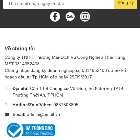
Đăng ký
người.
Bên cạnh việc đặt biển báo, chúng ta cần kết hợp với những biện
pháp khác để đảm bảo an toàn:
Lau khô sàn nhà ngay sau khi lau dọn.
Sử dụng thảm lau chân ở những khu vực ẩm ướt.
Về chúng tôi
Công ty TNHH Thương Mại-Dịch Vụ Công Nghiệp Thái Hưng
Sửa chữa kịp thời những sự cố rò rỉ nước.
MST:0314652408
Hãy nhớ rằng,
Trụ cảnh báo
"CHÚ Ý SÀN ƯỚT" Model: B-
Chứng nhận đăng ký doanh nghiệp số 0314652408 do Sở kế
134Z có thể ngăn chặn một tai nạn lớn.
hoạch đầu từ Tp.HCM cấp ngày 29/09/2017
Địa chỉ:
Căn 1.09 Chung cư Võ Đình, Số 8 đường TA14,
Phường Thới An, TPHCM
Hotline/Zalo/Viber:
0857508805
Email:
admin@amall.vn