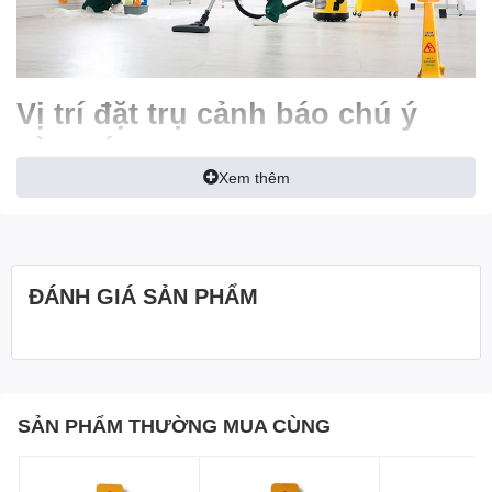
Vị trí đặt trụ cảnh báo chú ý
sàn ướt
Xem thêm
Sàn nhà mới lau
: Nước hoặc dung dịch tẩy rửa chưa khô
hoàn toàn có thể khiến bề mặt sàn trở nên trơn trượt.
Khu vực nhà tắm, bể bơi
: Độ ẩm cao và nước bắn ra từ
bể bơi là nguyên nhân chính gây trơn trượt.
ĐÁNH GIÁ SẢN PHẨM
Lối vào tòa nhà trong ngày mưa
: Nước mưa mang theo
bụi bẩn và lá cây khiến sàn nhà trở nên trơn trượt.
Nơi có sự cố rò rỉ nước
: Sự cố rò rỉ nước từ đường ống,
thiết bị có thể khiến sàn nhà ướt và trơn trượt.
SẢN PHẨM THƯỜNG MUA CÙNG
Lợi ích của trụ cảnh báo chú ý
sàn ướt