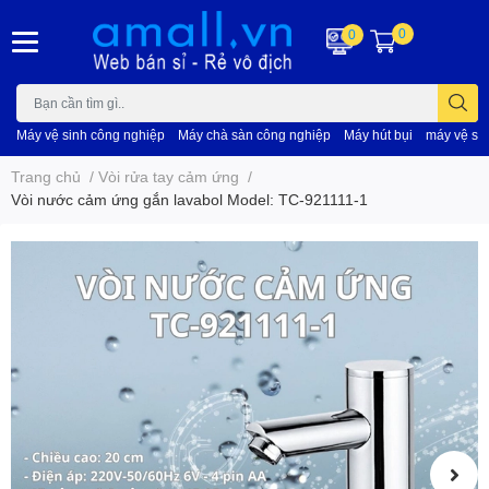
0
0
Máy vệ sinh công nghiệp
Máy chà sàn công nghiệp
Máy hút bụi
máy vệ si
Trang chủ
/
Vòi rửa tay cảm ứng
/
Vòi nước cảm ứng gắn lavabol Model: TC-921111-1