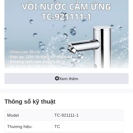
Xem thêm
Thông số kỹ thuật
Model
TC-921111-1
Đặc điểm cấu tạo
Thương hiệu:
TC