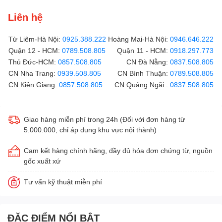
Liên hệ
Từ Liêm-Hà Nội:
0925.388.222
Hoàng Mai-Hà Nội:
0946.646.222
Quận 12 - HCM:
0789.508.805
Quận 11 - HCM:
0918.297.773
Thủ Đức-HCM:
0857.508.805
CN Đà Nẵng:
0837.508.805
CN Nha Trang:
0939.508.805
CN Bình Thuận:
0789.508.805
CN Kiên Giang:
0857.508.805
CN Quảng Ngãi :
0837.508.805
Giao hàng miễn phí trong 24h (Đối với đơn hàng từ
5.000.000, chỉ áp dụng khu vực nội thành)
Cam kết hàng chính hãng, đầy đủ hóa đơn chứng từ, nguồn
gốc xuất xứ
Tư vấn kỹ thuật miễn phí
ĐẶC ĐIỂM NỔI BẬT