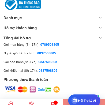
Danh mục
Hỗ trợ khách hàng
Tổng đài hỗ trợ
Gọi mua hàng (8h-17h):
0789508805
Ngoài giờ hành chính:
0837508805
Gọi bảo hành(8h-17h):
0837508805
Gọi khiếu nại (8h-17h):
0837508805
Phương thức thanh toán
Hỏi Trợ Lý AI
© Bản quyền thuộc về Amall.vn |
0