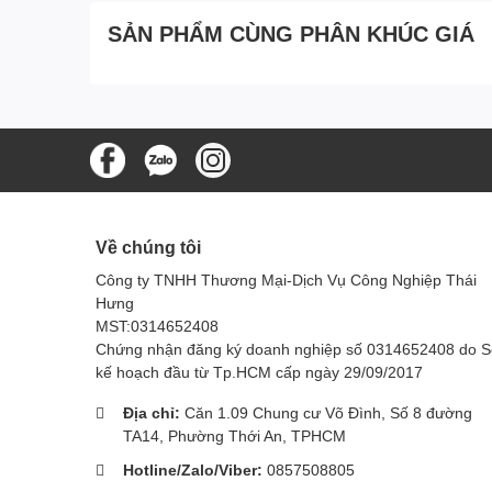
Khả Năng Chịu Tải Lớn
: Model D-018 có khả n
và an toàn.
SẢN PHẨM CÙNG PHÂN KHÚC GIÁ
Thiết Kế Sang Trọng
: Thiết kế chuyên nghiệp v
dụng.
Bảo Dưỡng Dễ Dàng
: Cấu trúc xe đẩy được thi
ngừng hoạt động.
An Toàn và Ổn Định
: Bản lề và cơ cấu an toàn
đường đi.
Về chúng tôi
Đánh giá xe đẩy hàng D-0
Công ty TNHH Thương Mại-Dịch Vụ Công Nghiệp Thái
Hưng
Thiết Kế Chắc Chắn và Bền Bỉ:
MST:0314652408
Xe được chế tạo từ vật liệu chất lượng, đ
Chứng nhận đăng ký doanh nghiệp số 0314652408 do 
Thiết kế chắc chắn để đảm bảo an toàn kh
kế hoạch đầu từ Tp.HCM cấp ngày 29/09/2017
Tính Linh Hoạt và Đa Năng:
Địa chỉ:
Căn 1.09 Chung cư Võ Đình, Số 8 đường
Thiết kế linh hoạt để đáp ứng nhu cầu vậ
TA14, Phường Thới An, TPHCM
Có khả năng điều chỉnh hoặc tháo rời phần
Hotline/Zalo/Viber:
0857508805
Hệ Thống Bánh Xe An Toàn và Điều Chỉnh: