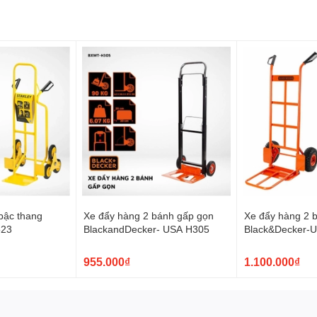
bậc thang
Xe đẩy hàng 2 bánh gấp gọn
Xe đẩy hàng 2 
523
BlackandDecker- USA H305
Black&Decker-
955.000₫
1.100.000₫