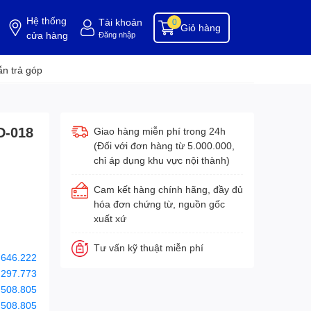
Hệ thống
Tài khoản
0
Giỏ hàng
cửa hàng
Đăng nhập
ụng cụ buồng phòng
dụng cụ vệ sinh
hóa chất tẩy rửa
hóa chất vệ sinh
hóa c
n trả góp
D-018
Giao hàng miễn phí trong 24h
(Đối với đơn hàng từ 5.000.000,
chỉ áp dụng khu vực nội thành)
Cam kết hàng chính hãng, đầy đủ
hóa đơn chứng từ, nguồn gốc
xuất xứ
Tư vấn kỹ thuật miễn phí
.646.222
.297.773
.508.805
.508.805