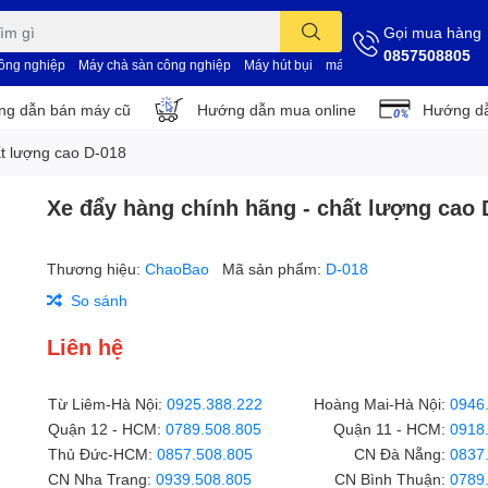
Gọi mua hàng
0857508805
công nghiệp
Máy chà sàn công nghiệp
Máy hút bụi
máy vệ sinh nhà xưởng
d
g dẫn bán máy cũ
Hướng dẫn mua online
Hướng dẫ
ất lượng cao D-018
Xe đẩy hàng chính hãng - chất lượng cao 
Thương hiệu:
ChaoBao
Mã sản phẩm:
D-018
So sánh
Liên hệ
Từ Liêm-Hà Nội:
0925.388.222
Hoàng Mai-Hà Nội:
0946
Quận 12 - HCM:
0789.508.805
Quận 11 - HCM:
0918
Thủ Đức-HCM:
0857.508.805
CN Đà Nẵng:
0837
CN Nha Trang:
0939.508.805
CN Bình Thuận:
0789