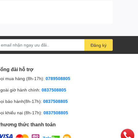
Đăng ký
ổng đài hỗ trợ
ọi mua hàng (8h-17h):
0789508805
goài giờ hành chính:
0837508805
ọi bảo hành(8h-17h):
0837508805
ọi khiếu nại (8h-17h):
0837508805
hương thức thanh toán