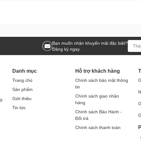
ăng chịu tải cao, giúp vận chuyển hàng hóa một cách hiệu quả
à sang trọng, tạo nên vẻ đẹp và đẳng cấp trong quá trình sử
ết kế để bảo dưỡng và sửa chữa dễ dàng, giảm thiểu thời gian
Bạn muốn nhận khuyến mãi đặc biệt?
Đăng ký ngay.
 giúp đảm bảo rằng hàng hóa được giữ chặt và an toàn trên
Danh mục
Hỗ trợ khách hàng
T
18
Trang chủ
Chính sách bảo mật thông
G
tin
Sản phẩm
N
Chính sách giao nhận
Giới thiệu
ảm bảo độ bền và khả năng chịu lực cao.
Sở
hàng
G
i vận chuyển hàng hóa.
Tin tức
Chính sách Bảo Hành -
G
Đổi trả
n chuyển hàng hóa ở nhiều môi trường khác nhau.
P
Chính sách thanh toán
 cấu trúc để tối ưu hóa sử dụng.