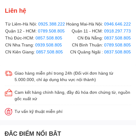
Liên hệ
Từ Liêm-Hà Nội:
0925.388.222
Hoàng Mai-Hà Nội:
0946.646.222
Quận 12 - HCM:
0789.508.805
Quận 11 - HCM:
0918.297.773
Thủ Đức-HCM:
0857.508.805
CN Đà Nẵng:
0837.508.805
CN Nha Trang:
0939.508.805
CN Bình Thuận:
0789.508.805
CN Kiên Giang:
0857.508.805
CN Quảng Ngãi :
0837.508.805
Giao hàng miễn phí trong 24h (Đối với đơn hàng từ
5.000.000, chỉ áp dụng khu vực nội thành)
Cam kết hàng chính hãng, đầy đủ hóa đơn chứng từ, nguồn
gốc xuất xứ
Tư vấn kỹ thuật miễn phí
ĐẶC ĐIỂM NỔI BẬT