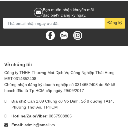
Bạn muốn nhận khuyến mãi
Với khả năng chứa hàng linh hoạt, khung kết cấu chắc chắn, và
đặc biệt? Đăng ký ngay.
thiết kế nhỏ gọn, xe đẩy nhà hàng đa dụng AF08162 là sự lựa
chọn hoàn hảo cho những người cần một công cụ vận chuyển
Đăng ký
hiệu quả và linh hoạt. Đặc biệt, tính năng thiết kế thông minh và
sự dễ sử dụng làm cho chiếc xe này trở thành một đối tác đắc lực
trong quá trình quản lý và di chuyển hàng hóa.
Về chúng tôi
Công ty TNHH Thương Mại-Dịch Vụ Công Nghiệp Thái Hưng
MST:0314652408
Chứng nhận đăng ký doanh nghiệp số 0314652408 do Sở kế
hoạch đầu từ Tp.HCM cấp ngày 29/09/2017
Địa chỉ:
Căn 1.09 Chung cư Võ Đình, Số 8 đường TA14,
Phường Thới An, TPHCM
Hotline/Zalo/Viber:
0857508805
Email:
admin@amall.vn