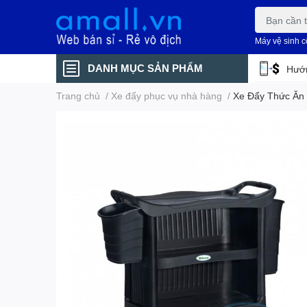
Máy vệ sinh 
DANH MỤC SẢN PHẨM
Hướn
Trang chủ
/
Xe đẩy phục vụ nhà hàng
/
Xe Đẩy Thức Ă