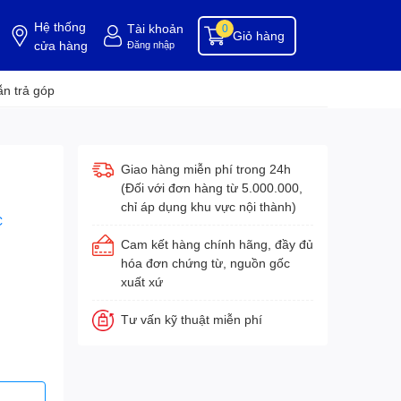
Hệ thống
Tài khoản
0
Giỏ hàng
cửa hàng
Đăng nhập
ụng cụ buồng phòng
dụng cụ vệ sinh
hóa chất tẩy rửa
hóa chất vệ sinh
hóa c
n trả góp
Giao hàng miễn phí trong 24h
(Đối với đơn hàng từ 5.000.000,
chỉ áp dụng khu vực nội thành)
C
Cam kết hàng chính hãng, đầy đủ
hóa đơn chứng từ, nguồn gốc
xuất xứ
Tư vấn kỹ thuật miễn phí