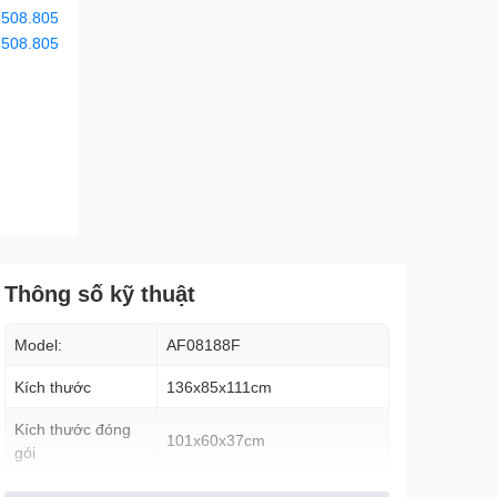
.508.805
.508.805
Thông số kỹ thuật
Model:
AF08188F
Kích thước
136x85x111cm
Kích thước đóng
101x60x37cm
gói