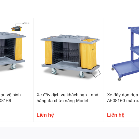
hợp giúp thuận lợi trong việc thu gom và loại bỏ rác một cách
n.
đẩy cung cấp không gian lưu trữ đa dạng, giúp nhân viên tổ
ớc giúp xe dễ dàng lau chùi và bảo quản, duy trì sự sạch sẽ
ọn vệ sinh
Xe đẩy dịch vụ khách sạn - nhà
Xe đẩy dọn dẹp
08169
hàng đa chức năng Model:
AF08160 màu x
AF08159
Liên hệ
Liên hệ
e chịu lực giúp di chuyển dễ dàng trên mọi loại bề mặt, từ