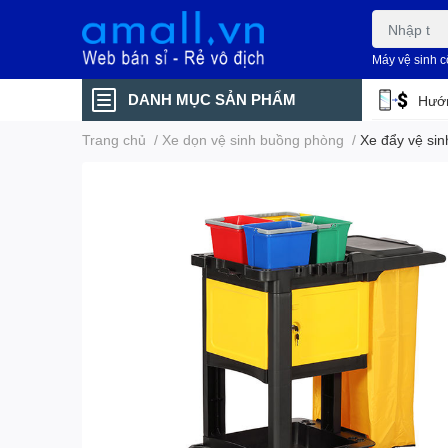
Máy vệ sinh 
DANH MỤC SẢN PHẨM
Hướn
Trang chủ
/
Xe dọn vệ sinh buồng phòng
/
Xe đẩy vệ si