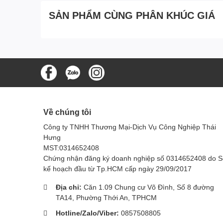
2. Tay đẩy dễ dang điều chỉnh:
Tay đẩy có thể điều c
chuyển và sử dụng.
SẢN PHẨM CÙNG PHÂN KHÚC GIÁ
3. Thiết kế nhỏ gọn:
Kích thước nhỏ gọn giúp xe dễ dà
trình lưu trữ.
Tiết kiệm thời gian, công
Xe đẩy AF08188F không chỉ là lựa chọn lý tưởng cho 
khu vực phục vụ thực phẩm. Tính tiện ích của túi đựng 
gàng.
Về chúng tôi
Với tính năng túi đựng rác tiện ích và thiết kế thông mi
Công ty TNHH Thương Mại-Dịch Vụ Công Nghiệp Thái
cường hiệu suất làm việc của nhân viên dọn dẹp.
Hưng
MST:0314652408
Xe đẩy vệ sinh nhà hàng
AF08188F với túi đựng rác tíc
Chứng nhận đăng ký doanh nghiệp số 0314652408 do 
sạch mà còn là một đối tác đáng tin cậy để duy trì môi 
kế hoạch đầu từ Tp.HCM cấp ngày 29/09/2017
tiện ích và hiệu suất làm việc cao, đây chắc chắn là 
thực.
Địa chỉ:
Căn 1.09 Chung cư Võ Đình, Số 8 đường
TA14, Phường Thới An, TPHCM
Hotline/Zalo/Viber:
0857508805