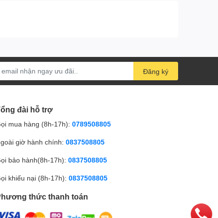
Đăng ký
ổng đài hỗ trợ
ọi mua hàng (8h-17h):
0789508805
goài giờ hành chính:
0837508805
ọi bảo hành(8h-17h):
0837508805
ọi khiếu nại (8h-17h):
0837508805
hương thức thanh toán