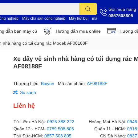
Gọi mua hàng
0857508805
công nghiệp
Máy chà sàn công nghiệp
Máy hút bụi
máy vệ sinh nhà xưởng
d
g dẫn bán máy cũ
Hướng dẫn mua online
Hướng dẫ
nh nhà hàng có túi đựng rác Model: AF08188F
Xe đẩy vệ sinh nhà hàng có túi đựng rác 
AF08188F
Thương hiệu:
Baiyun
Mã sản phẩm:
AF08188F
So sánh
Liên hệ
Từ Liêm-Hà Nội:
0925.388.222
Hoàng Mai-Hà Nội:
0946
Quận 12 - HCM:
0789.508.805
Quận 11 - HCM:
0918
Thủ Đức-HCM:
0857.508.805
CN Đà Nẵng:
0837