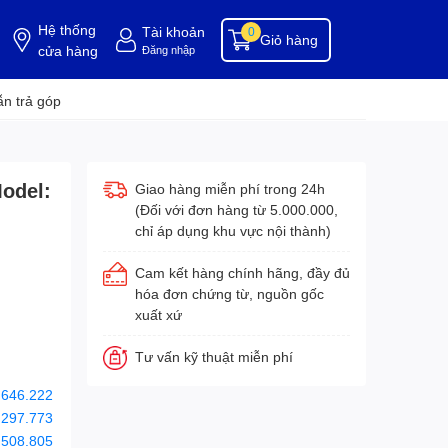
Hệ thống
Tài khoản
0
Giỏ hàng
cửa hàng
Đăng nhập
ụng cụ buồng phòng
dụng cụ vệ sinh
hóa chất tẩy rửa
hóa chất vệ sinh
hóa c
n trả góp
Model:
Giao hàng miễn phí trong 24h
(Đối với đơn hàng từ 5.000.000,
chỉ áp dụng khu vực nội thành)
Cam kết hàng chính hãng, đầy đủ
hóa đơn chứng từ, nguồn gốc
xuất xứ
Tư vấn kỹ thuật miễn phí
.646.222
.297.773
.508.805