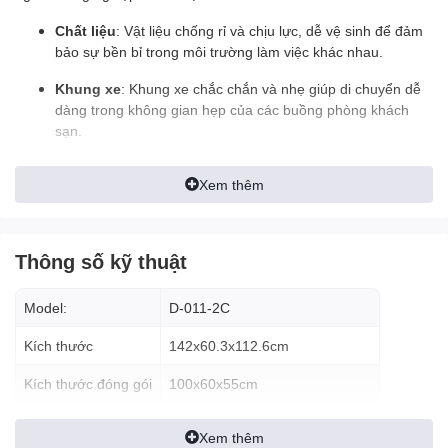
Chất liệu
: Vật liệu chống rỉ và chịu lực, dễ vệ sinh để đảm
bảo sự bền bỉ trong môi trường làm việc khác nhau.
Khung xe
: Khung xe chắc chắn và nhẹ giúp di chuyển dễ
dàng trong không gian hẹp của các buồng phòng khách
sạn.
Bánh xe
: Bánh xe linh hoạt giúp di chuyển mượt mà trên
Xem thêm
các loại bề mặt khác nhau.
Thông số kỹ thuật
Tính Năng Nổi Bật
Ngăn Chứa Rác và Phụ Kiện
: Model D-011-2C được
Model:
D-011-2C
trang bị ngăn chứa rác phân loại, cũng như ngăn chứa các
dụng cụ vệ sinh quan trọng.
Kích thước
142x60.3x112.6cm
Dụng Cụ Đa Nhiệm
: Xe dọn vệ sinh này có thể được trang
Kích thước đóng gói
100x60x55cm
bị với nhiều dụng cụ như máy hút bụi, bàn là, hoặc thùng
chứa hóa chất, tùy thuộc vào nhu cầu cụ thể của từng
Xem thêm
buồng phòng.