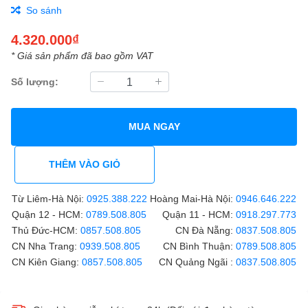
So sánh
4.320.000₫
* Giá sản phẩm đã bao gồm VAT
Số lượng:
MUA NGAY
THÊM VÀO GIỎ
Từ Liêm-Hà Nội:
0925.388.222
Hoàng Mai-Hà Nội:
0946.646.222
Quận 12 - HCM:
0789.508.805
Quận 11 - HCM:
0918.297.773
Thủ Đức-HCM:
0857.508.805
CN Đà Nẵng:
0837.508.805
CN Nha Trang:
0939.508.805
CN Bình Thuận:
0789.508.805
CN Kiên Giang:
0857.508.805
CN Quảng Ngãi :
0837.508.805