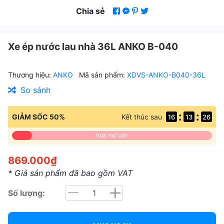
Chia sẻ
Xe ép nước lau nhà 36L ANKO B-040
Thương hiệu:
ANKO
Mã sản phẩm:
XDVS-ANKO-B040-36L
So sánh
:
:
GIẢM SỐC 50%
Kết thúc sau
16
13
25
Vừa mở bán
869.000₫
* Giá sản phẩm đã bao gồm VAT
Số lượng: