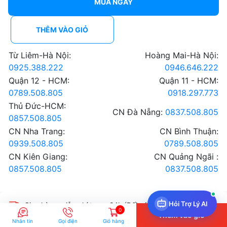
MUA NGAY
THÊM VÀO GIỎ
Từ Liêm-Hà Nội:
Hoàng Mai-Hà Nội:
0925.388.222
0946.646.222
Quận 12 - HCM:
Quận 11 - HCM:
0789.508.805
0918.297.773
Thủ Đức-HCM:
CN Đà Nẵng:
0837.508.805
0857.508.805
CN Nha Trang:
CN Bình Thuận:
0939.508.805
0789.508.805
CN Kiên Giang:
CN Quảng Ngãi :
0857.508.805
0837.508.805
Hỏi Trợ Lý AI
Giao hàng miễn phí trong 24h (Đối với đơn hàng từ
0
Thêm vào giỏ
5.000.000, chỉ áp dụng khu vực nội thành)
Nhắn tin
Gọi điện
Giỏ hàng