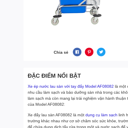
Chia sẻ
ĐẶC ĐIỂM NỔI BẬT
Xe ép nước lau sàn với tay đẩy Model AF08082
là một c
nhu cầu làm sạch và bảo dưỡng sàn nhà trong các khôn
làm sạch mà còn mang lại trải nghiệm vận hành thuận ti
của Model AF08082:
Xe đẩy lau sàn AF08082 là một
dụng cụ làm sạch
linh 
trường khác nhau như cơ sở chăm sóc sức khỏe, trường
để chứa dung dịch tẩy rửa trong một và nước sạch để v