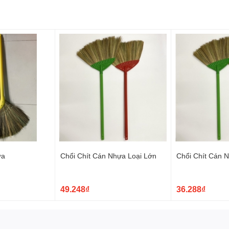
ựa
Chổi Chít Cán Nhựa Loại Lớn
Chổi Chít Cán 
49.248₫
36.288₫
ợi