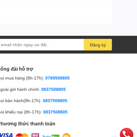
Đăng ký
ổng đài hỗ trợ
ọi mua hàng (8h-17h):
0789508805
goài giờ hành chính:
0837508805
ọi bảo hành(8h-17h):
0837508805
ọi khiếu nại (8h-17h):
0837508805
hương thức thanh toán