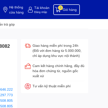
Hệ thống
Tài khoản
0
Giỏ hàng
cửa hàng
Đăng nhập
ụng cụ buồng phòng
dụng cụ vệ sinh
hóa chất tẩy rửa
hóa chất vệ sinh
hóa c
n trả góp
08082
Giao hàng miễn phí trong 24h
(Đối với đơn hàng từ 5.000.000,
chỉ áp dụng khu vực nội thành)
Cam kết hàng chính hãng, đầy đủ
hóa đơn chứng từ, nguồn gốc
xuất xứ
Tư vấn kỹ thuật miễn phí
.646.222
.297.773
.508.805
.508.805