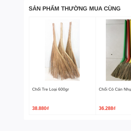
SẢN PHẨM THƯỜNG MUA CÙNG
Chổi Tre Loại 600gr
Chổi Cỏ Cán Nh
38.880₫
36.288₫
Thiết kế linh hoạt và tiện l