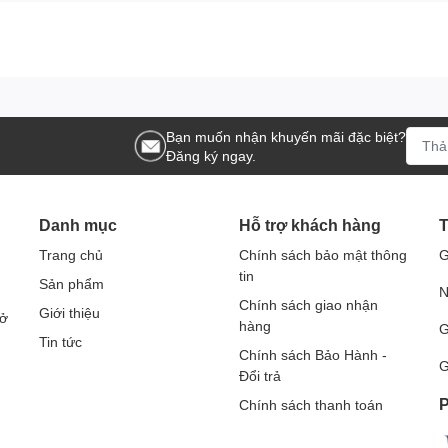
hỉnh độ cao, giúp tạo ra trải nghiệm vận hành thoải mái và linh
e có thể xử lý các khu vực rộng mà không cần phải thường
Bạn muốn nhận khuyến mãi đặc biệt?
ội
Đăng ký ngay.
 nước tiên tiến, chiếc xe mang lại hiệu suất làm sạch cao và
Danh mục
Hỗ trợ khách hàng
T
bảo độ bền và an toàn trong quá trình sử dụng, làm cho chiếc
Trang chủ
Chính sách bảo mật thông
G
ại.
tin
Sản phẩm
N
Chính sách giao nhận
Giới thiệu
Sở
hàng
G
Tin tức
iúp thu gom rác một cách thuận tiện và sạch sẽ.
Chính sách Bảo Hành -
G
Đổi trả
rong khách sạn, nhà hàng, mà còn là lựa chọn tốt cho vệ sinh
P
ực có diện tích lớn.
Chính sách thanh toán
hiệu quả, chiếc xe này giúp nhân viên tiết kiệm thời gian và