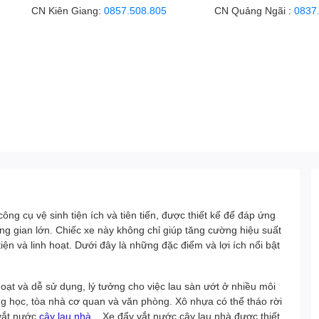
CN Kiên Giang:
0857.508.805
CN Quảng Ngãi :
0837
ông cụ vệ sinh tiện ích và tiên tiến, được thiết kế để đáp ứng
g gian lớn. Chiếc xe này không chỉ giúp tăng cường hiệu suất
ện và linh hoạt. Dưới đây là những đặc điểm và lợi ích nổi bật
hoạt và dễ sử dụng, lý tưởng cho việc lau sàn ướt ở nhiều môi
 học, tòa nhà cơ quan và văn phòng. Xô nhựa có thể tháo rời
ắt nước
cây lau nhà
. Xe đẩy vắt nước cây lau nhà được thiết