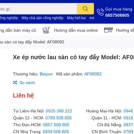
Gọi mua hàng
0857508805
công nghiệp
Máy chà sàn công nghiệp
Máy hút bụi
máy vệ sinh nhà xưởng
d
g dẫn bán máy cũ
Hướng dẫn mua online
Hướng dẫ
au sàn có tay đẩy Model: AF08082
Xe ép nước lau sàn có tay đẩy Model: AF
Thương hiệu:
Baiyun
Mã sản phẩm:
AF08082
So sánh
Liên hệ
Từ Liêm-Hà Nội:
0925.388.222
Hoàng Mai-Hà Nội:
0946
Quận 12 - HCM:
0789.508.805
Quận 11 - HCM:
0918
Thủ Đức-HCM:
0857.508.805
CN Đà Nẵng:
0837
CN Nha Trang:
0939.508.805
CN Bình Thuận:
0789