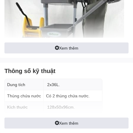
Xem thêm
Thông số kỹ thuật
Dung tích
2x36L.
Thùng chứa nước
Có 2 thùng chứa nước.
Xe làm vệ sinh đa năng
Kích thước
128x50x96cm.
HICLEAN HC779
Xem thêm
HICLEAN HC779 là một thiết bị vệ sinh đa dụng với nhiều chức
năng và phụ kiện khác nhau.
Xe dọn vệ sinh buồng phòng này
có