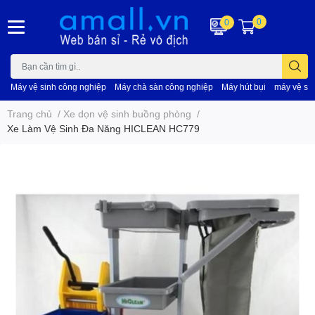
0
0
Máy vệ sinh công nghiệp
Máy chà sàn công nghiệp
Máy hút bụi
máy vệ si
Trang chủ
/
Xe dọn vệ sinh buồng phòng
/
Xe Làm Vệ Sinh Đa Năng HICLEAN HC779