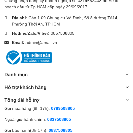
Chứng nhận đăng ký doanh nghiệp số 0314652408 do Sở kế
Kenper TORANDO T710BS là một công cụ hiệu quả cho việc vệ
hoạch đầu từ Tp.HCM cấp ngày 29/09/2017
sinh môi trường và đóng góp vào công cuộc bảo vệ môi trường.
Địa chỉ:
Căn 1.09 Chung cư Võ Đình, Số 8 đường TA14,
Phường Thới An, TPHCM
Hotline/Zalo/Viber:
0857508805
Email:
admin@amall.vn
Danh mục
Hỗ trợ khách hàng
Tổng đài hỗ trợ
Gọi mua hàng (8h-17h):
0789508805
Ngoài giờ hành chính:
0837508805
Gọi bảo hành(8h-17h):
0837508805