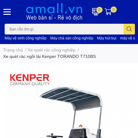
0
0
Máy vệ sinh công nghiệp
Máy chà sàn công nghiệp
Máy hút bụi
máy vệ si
Trang chủ
/
Xe quét rác công nghiệp
/
Xe quét rác ngồi lái Kenper TORANDO T710BS