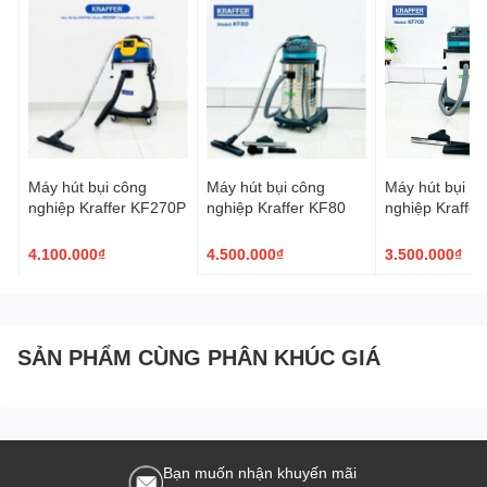
Sảnh lễ tân, khu vực đón tiếp khách
Kết luận
Với thiết kế đẹp mắt, độ bền cao và tính ứng dụng linh hoạt, bảng
welcome inox mạ vàng là sản phẩm không thể thiếu trong việc
tạo dựng hình ảnh chuyên nghiệp cho doanh nghiệp.
👉 Xem thêm các thiết bị vệ sinh công nghiệp tại:
Amall.vn
Máy hút bụi công
Máy hút bụi công
Máy hút bụi c
nghiệp Kraffer KF270P
nghiệp Kraffer KF80
nghiệp Kraffe
4.100.000₫
4.500.000₫
3.500.000₫
SẢN PHẨM CÙNG PHÂN KHÚC GIÁ
Bạn muốn nhận khuyến mãi