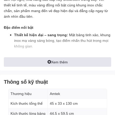
thiết kế tinh tế, màu vàng đồng nổi bật cùng khung inox chắc
chắn, sản phẩm mang đến vẻ đẹp hiện đại và đẳng cấp ngay từ
ánh nhìn đầu tiên.
Đặc điểm nổi bật
Thiết kế hiện đại – sang trọng:
Mặt bảng tinh xảo, khung
inox mạ vàng sáng bóng, tạo điểm nhấn thu hút trong mọi
không gian.
Chân đế vững chắc:
Thiết kế đế tròn cân đối, tăng độ ổn
định và giúp bảng đứng vững trong thời gian dài.
Xem thêm
Dễ sử dụng và thay nội dung:
Bảng có khung lòng rộng,
thuận tiện cho việc thay đổi nội dung welcome, menu hoặc
Thông số kỹ thuật
thông báo sự kiện.
Chất liệu cao cấp:
Inox mạ vàng chống gỉ sét, bền màu,
Thương hiệu
Amtek
đảm bảo độ sáng bóng theo thời gian.
Kích thước tổng thể
45 x 33 x 130 cm
Thông số kỹ thuật
Kích thước lòng bảng
44,5 x 59,5 cm