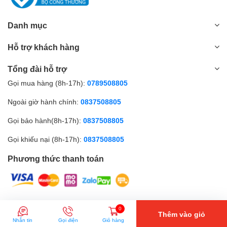
Danh mục
Hỗ trợ khách hàng
Tổng đài hỗ trợ
Gọi mua hàng (8h-17h):
0789508805
Ngoài giờ hành chính:
0837508805
Gọi bảo hành(8h-17h):
0837508805
Gọi khiếu nại (8h-17h):
0837508805
Phương thức thanh toán
© Bản quyền thuộc về Amall.vn |
0
Thêm vào giỏ
Nhắn tin
Gọi điện
Giỏ hàng
So sánh