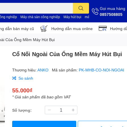
Gọi mua hàng
0857508805
công nghiệp
Máy chà sàn công nghiệp
Máy hút bụi
máy vệ sinh nhà xưởng
d
g dẫn bán máy cũ
Hướng dẫn mua online
Hướng dẫ
oài Của Ống Mềm Máy Hút Bụi
Cổ Nối Ngoài Của Ống Mềm Máy Hút Bụi
Thương hiệu:
ANKO
Mã sản phẩm:
PK-MHB-CO-NOI-NGOAI
So sánh
55.000₫
* Giá sản phẩm đã bao gồm VAT
Số lượng: