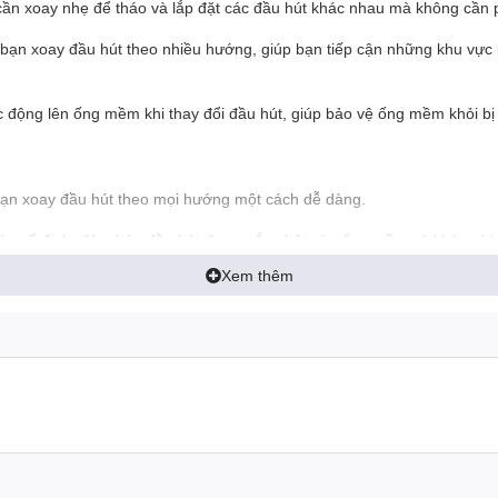
ỉ cần xoay nhẹ để tháo và lắp đặt các đầu hút khác nhau mà không cần
 bạn xoay đầu hút theo nhiều hướng, giúp bạn tiếp cận những khu vực
ác động lên ống mềm khi thay đổi đầu hút, giúp bảo vệ ống mềm khỏi b
 bạn xoay đầu hút theo mọi hướng một cách dễ dàng.
khóa cố định, đảm bảo đầu hút được gắn chặt vào ống mềm và không bị t
Xem thêm
 nhiều đầu hút khác nhau, cho phép bạn sử dụng cho nhiều mục đích k
i:
 máy hút bụi của bạn.
út thường xuyên, hãy chọn cổ nối xoay 360 độ hoặc cổ nối có khóa.
u bền bỉ, chống va đập và chống ăn mòn.