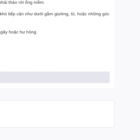
 phải tháo rời ống mềm.
 khó tiếp cận như dưới gầm giường, tủ, hoặc những góc
ị gãy hoặc hư hỏng.
uột ra trong quá trình sử dụng.
hác nhau.