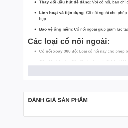
Thay đổi đầu hút dễ dàng
: Với cổ nối, bạn ch
Linh hoạt và tiện dụng
: Cổ nối ngoài cho phép
hẹp.
Bảo vệ ống mềm
: Cổ nối ngoài giúp giảm lực t
Các loại cổ nối ngoài:
Cổ nối xoay 360 độ
: Loại cổ nối này cho phép
Cổ nối có khóa
: Cổ nối này được thiết kế với 
Cổ nối đa năng
: Loại cổ nối này được trang bị
Cách lựa chọn cổ nối ngoà
Loại máy hút bụi
: Chọn cổ nối phù hợp với loại
ĐÁNH GIÁ SẢN PHẨM
Mục đích sử dụng
: Nếu bạn cần thay đổi đầu h
Chất liệu
: Nên chọn cổ nối được làm từ chất liệ
Lưu ý khi sử dụng: