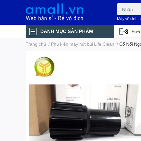
Máy vệ sinh 
DANH MỤC SẢN PHẨM
Hướn
Trang chủ
/
Phụ kiện máy hút bụi Life Clean
/
Cổ Nối Ng