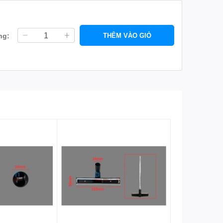
ng:
THÊM VÀO GIỎ
 hoạt hơn và bảo vệ máy hút bụi của bạn tốt hơn. Hãy