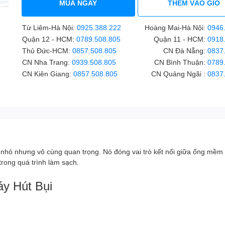
MUA NGAY
THÊM VÀO GIỎ
Từ Liêm-Hà Nội:
0925.388.222
Hoàng Mai-Hà Nội:
0946
Quận 12 - HCM:
0789.508.805
Quận 11 - HCM:
0918
Thủ Đức-HCM:
0857.508.805
CN Đà Nẵng:
0837
CN Nha Trang:
0939.508.805
CN Bình Thuận:
0789
CN Kiên Giang:
0857.508.805
CN Quảng Ngãi :
0837
nhỏ nhưng vô cùng quan trọng. Nó đóng vai trò kết nối giữa ống mềm 
rong quá trình làm sạch.