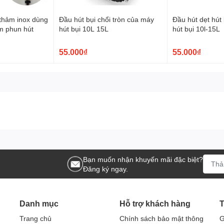
thảm inox dùng
Đầu hút bụi chổi tròn của máy
Đầu hút dẹt hút
m phun hút
hút bụi 10L 15L
hút bụi 10l-15L
55.000₫
55.000₫
Bạn muốn nhận khuyến mãi đặc biệt?
Đăng ký ngay.
Danh mục
Hỗ trợ khách hàng
T
Trang chủ
Chính sách bảo mật thông
G