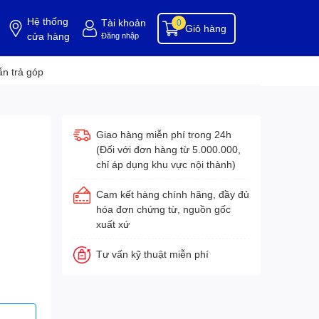
Hệ thống
Tài khoản
0
Giỏ hàng
cửa hàng
Đăng nhập
ụng cụ buồng phòng
dụng cụ vệ sinh
hóa chất tẩy rửa
hóa chất vệ sinh
hóa c
n trả góp
Giao hàng miễn phí trong 24h
(Đối với đơn hàng từ 5.000.000,
chỉ áp dụng khu vực nội thành)
Cam kết hàng chính hãng, đầy đủ
hóa đơn chứng từ, nguồn gốc
xuất xứ
Tư vấn kỹ thuật miễn phí