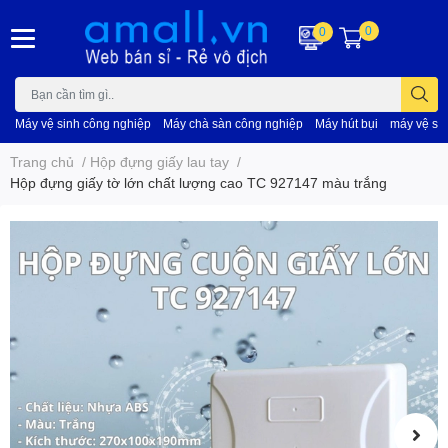
0
0
Máy vệ sinh công nghiệp
Máy chà sàn công nghiệp
Máy hút bụi
máy vệ si
Trang chủ
/
Hộp đựng giấy lau tay
/
Hộp đựng giấy tờ lớn chất lượng cao TC 927147 màu trắng