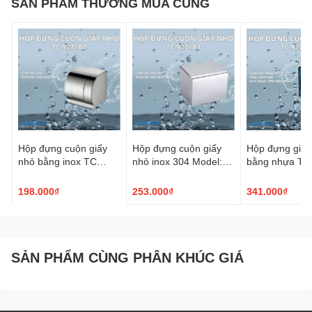
SẢN PHẨM THƯỜNG MUA CÙNG
Hộp đựng cuộn giấy
Hộp đựng cuộn giấy
Hộp đựng giấy 
nhỏ bằng inox TC
nhỏ inox 304 Model:
bằng nhựa TC
927102
TC 927103 vuông
màu xanh xám
198.000₫
253.000₫
341.000₫
SẢN PHẨM CÙNG PHÂN KHÚC GIÁ