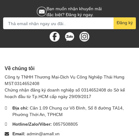
Bạn muốn nhận khuyến mãi
đặc biệt? Đăng ký ngay.
Đăng ký
Về chúng tôi
Công ty TNHH Thương Mại-Dịch Vụ Công Nghiệp Thái Hưng
MST:0314652408
Chứng nhận đăng ký doanh nghiệp số 0314652408 do Sở kế
hoạch đầu từ Tp.HCM cấp ngày 29/09/2017
Địa chỉ:
Căn 1.09 Chung cư Võ Đình, Số 8 đường TA14,
Phường Thới An, TPHCM
Hotline/Zalo/Viber:
0857508805
Email:
admin@amall.vn