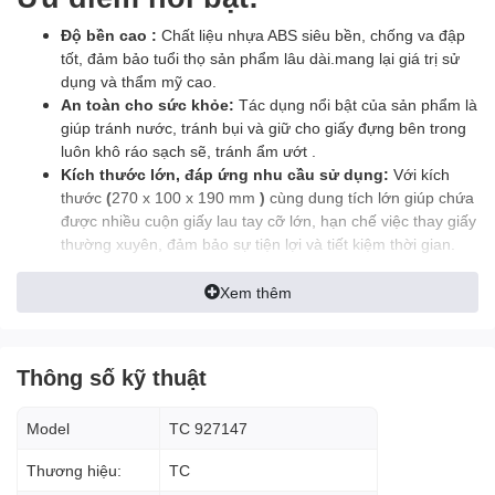
Độ bền cao :
Chất liệu nhựa ABS siêu bền, chống va đập
tốt, đảm bảo tuổi thọ sản phẩm lâu dài.mang lại giá trị sử
dụng và thẩm mỹ cao.
An toàn cho sức khỏe:
Tác dụng nổi bật của sản phẩm là
giúp tránh nước, tránh bụi và giữ cho giấy đựng bên trong
luôn khô ráo sạch sẽ, tránh ẩm ướt .
Kích thước lớn, đáp ứng nhu cầu sử dụng:
Với kích
thước
(
270 x 100 x 190 mm
)
cùng dung tích lớn giúp chứa
được nhiều cuộn giấy lau tay cỡ lớn, hạn chế việc thay giấy
thường xuyên, đảm bảo sự tiện lợi và tiết kiệm thời gian.
Dễ dàng lắp đặt và vệ sinh
: Với thiết kế treo tường sản
phẩm dễ dàng lắp đặt , hơn nữa bề mặt nhẵn mịn giúp việc
Xem thêm
vệ sinh dễ dàng, chỉ cần lau nhẹ bằng khăn ẩm.
Phù hợp với nhiều loại giấy có trên thị trường
Thông số kỹ thuật
Phạm vi sử dụng
Hộp đựng giấy tờ lớn
chất lượng cao TC 927147 là lựa chọn hoàn
Model
TC 927147
hảo cho:
Thương hiệu:
TC
Nhà vệ sinh:
Tăng tính thẩm mỹ, sang trọng và tiện nghi.