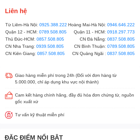
Liên hệ
Từ Liêm-Hà Nội:
0925.388.222
Hoàng Mai-Hà Nội:
0946.646.222
Quận 12 - HCM:
0789.508.805
Quận 11 - HCM:
0918.297.773
Thủ Đức-HCM:
0857.508.805
CN Đà Nẵng:
0837.508.805
CN Nha Trang:
0939.508.805
CN Bình Thuận:
0789.508.805
CN Kiên Giang:
0857.508.805
CN Quảng Ngãi :
0837.508.805
Giao hàng miễn phí trong 24h (Đối với đơn hàng từ
5.000.000, chỉ áp dụng khu vực nội thành)
Cam kết hàng chính hãng, đầy đủ hóa đơn chứng từ, nguồn
gốc xuất xứ
Tư vấn kỹ thuật miễn phí
ĐẶC ĐIỂM NỔI BẬT