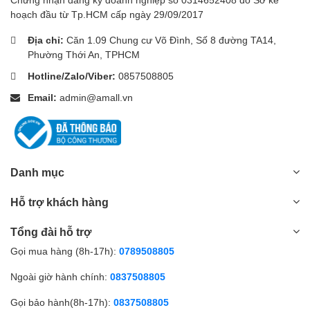
hoạch đầu từ Tp.HCM cấp ngày 29/09/2017
Địa chỉ:
Căn 1.09 Chung cư Võ Đình, Số 8 đường TA14,
Phường Thới An, TPHCM
Hotline/Zalo/Viber:
0857508805
Email:
admin@amall.vn
Danh mục
Hỗ trợ khách hàng
Tổng đài hỗ trợ
Gọi mua hàng (8h-17h):
0789508805
Ngoài giờ hành chính:
0837508805
Gọi bảo hành(8h-17h):
0837508805