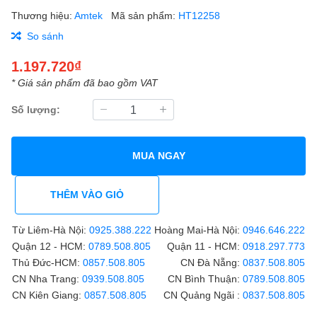
Thương hiệu:
Amtek
Mã sản phẩm:
HT12258
So sánh
1.197.720₫
* Giá sản phẩm đã bao gồm VAT
Số lượng:
MUA NGAY
THÊM VÀO GIỎ
Từ Liêm-Hà Nội:
0925.388.222
Hoàng Mai-Hà Nội:
0946.646.222
Quận 12 - HCM:
0789.508.805
Quận 11 - HCM:
0918.297.773
Thủ Đức-HCM:
0857.508.805
CN Đà Nẵng:
0837.508.805
CN Nha Trang:
0939.508.805
CN Bình Thuận:
0789.508.805
CN Kiên Giang:
0857.508.805
CN Quảng Ngãi :
0837.508.805