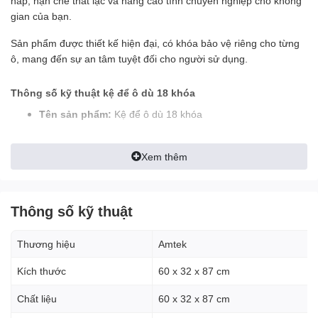
nắp, hạn chế thất lạc và nâng cao tính chuyên nghiệp cho không
gian của bạn.
Sản phẩm được thiết kế hiện đại, có khóa bảo vệ riêng cho từng
ô, mang đến sự an tâm tuyệt đối cho người sử dụng.
Thông số kỹ thuật kệ để ô dù 18 khóa
Tên sản phẩm:
Kệ để ô dù 18 khóa
Kích thước:
60 x 32 x 87 cm
Xem thêm
Chất liệu:
Thép sơn tĩnh điện kết hợp nhựa cao cấp, bền
đẹp và chống gỉ sét
Thông số kỹ thuật
Màu sắc:
Đen + ghi sang trọng, dễ phối hợp với không
gian nội thất
Thương hiệu
Amtek
Xuất xứ:
Hàng nhập khẩu chất lượng cao
Kích thước
60 x 32 x 87 cm
Lưu ý:
Thông số kỹ thuật có dung sai ±5%
Chất liệu
60 x 32 x 87 cm
Ưu điểm nổi bật