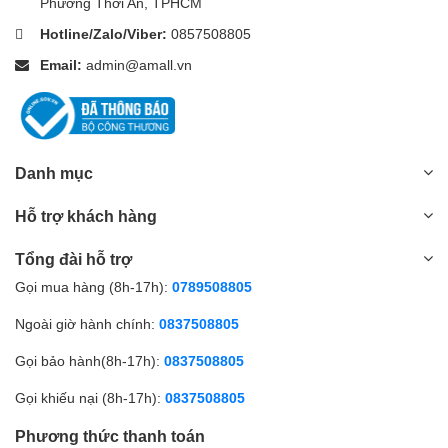
Phường Thới An, TPHCM
hiệu suất làm sạch một cách hiệu quả.
Hotline/Zalo/Viber:
0857508805
Email:
admin@amall.vn
Danh mục
Hỗ trợ khách hàng
Tổng đài hỗ trợ
Gọi mua hàng (8h-17h):
0789508805
Ngoài giờ hành chính:
0837508805
Gọi bảo hành(8h-17h):
0837508805
Gọi khiếu nại (8h-17h):
0837508805
Phương thức thanh toán