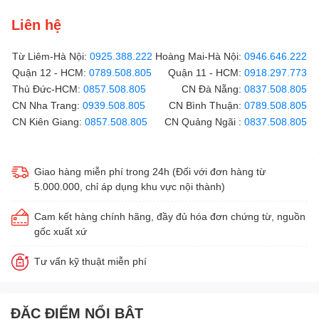
Liên hệ
Từ Liêm-Hà Nội:
0925.388.222
Hoàng Mai-Hà Nội:
0946.646.222
Quận 12 - HCM:
0789.508.805
Quận 11 - HCM:
0918.297.773
Thủ Đức-HCM:
0857.508.805
CN Đà Nẵng:
0837.508.805
CN Nha Trang:
0939.508.805
CN Bình Thuận:
0789.508.805
CN Kiên Giang:
0857.508.805
CN Quảng Ngãi :
0837.508.805
Giao hàng miễn phí trong 24h (Đối với đơn hàng từ
5.000.000, chỉ áp dụng khu vực nội thành)
Cam kết hàng chính hãng, đầy đủ hóa đơn chứng từ, nguồn
gốc xuất xứ
Tư vấn kỹ thuật miễn phí
ĐẶC ĐIỂM NỔI BẬT