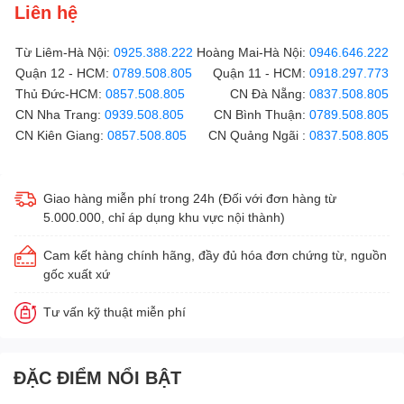
Liên hệ
Từ Liêm-Hà Nội:
0925.388.222
Hoàng Mai-Hà Nội:
0946.646.222
Quận 12 - HCM:
0789.508.805
Quận 11 - HCM:
0918.297.773
Thủ Đức-HCM:
0857.508.805
CN Đà Nẵng:
0837.508.805
CN Nha Trang:
0939.508.805
CN Bình Thuận:
0789.508.805
CN Kiên Giang:
0857.508.805
CN Quảng Ngãi :
0837.508.805
Giao hàng miễn phí trong 24h (Đối với đơn hàng từ
5.000.000, chỉ áp dụng khu vực nội thành)
Cam kết hàng chính hãng, đầy đủ hóa đơn chứng từ, nguồn
gốc xuất xứ
Tư vấn kỹ thuật miễn phí
ĐẶC ĐIỂM NỔI BẬT