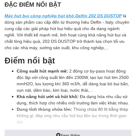
ĐẶC ĐIỂM NỔI BẬT
Máy hút bụi công nghiệp hút khô Delfin 202 DS DUSTOP
là
dòng sản phẩm cao cấp đến từ thương hiệu Delfin - Italy, chuyên
cung cấp các giải pháp hút bụi hiệu quả cho đa dạng ngành
nghề. Với thiết kế mạnh mẽ, linh hoạt cùng khả năng hút bụi và
chất lỏng hiệu quả, 202 DS DUSTOP trở thành lựa chọn tối ưu
cho các nhà máy, xưởng sản xuất, khu công nghiệp,...
Điểm nổi bật
Công suất hút mạnh mẽ:
2 động cơ by-pass hoạt động
độc lập với công suất lên đến 2300W, tạo lực hút lớn 2500
mmH2O, lưu lượng khí 360 m3/h, dễ dàng loại bỏ bụi bẩn,
vụn nát, dăm bào, kim loại, nước thải,...
Khả năng hút ướt và hút khô:
Đa dạng hóa nhu cầu sử
dụng, thích hợp cho nhiều môi trường làm việc khác nhau.
Dung tích thùng chứa lớn:
Thùng chứa 80 lít bằng thép
không gỉ, đáp ứng nhu cầu hút bụi liên tục trong thời gian
dài.
Hệ thống lọc hiệu quả:
Bộ lọc polyester bảo vệ động cơ,
kết hợp phao nổi bảo vệ động cơ khi hút nước.
Xem thêm