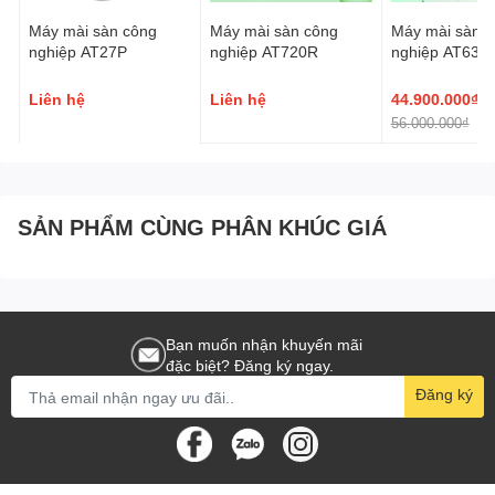
Máy mài sàn công
Máy mài sàn công
Máy mài sàn c
nghiệp AT27P
nghiệp AT720R
nghiệp AT630
Liên hệ
Liên hệ
44.900.000₫
56.000.000₫
-
SẢN PHẨM CÙNG PHÂN KHÚC GIÁ
Bạn muốn nhận khuyến mãi
đặc biệt? Đăng ký ngay.
Đăng ký