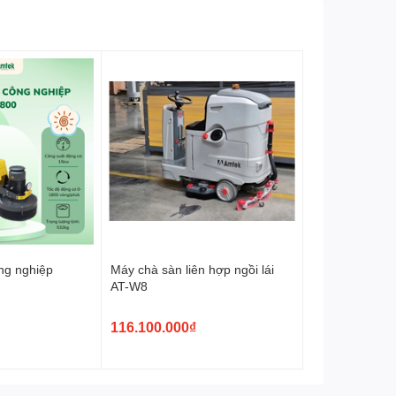
Phụ kiện đi kèm
chổi tròn, đầu hút góc, ống
mềm, ống inox
Bảo hành:
12 Tháng
Xuất xứ
Italy
ng nghiệp
Máy chà sàn liên hợp ngồi lái
AT-W8
116.100.000₫