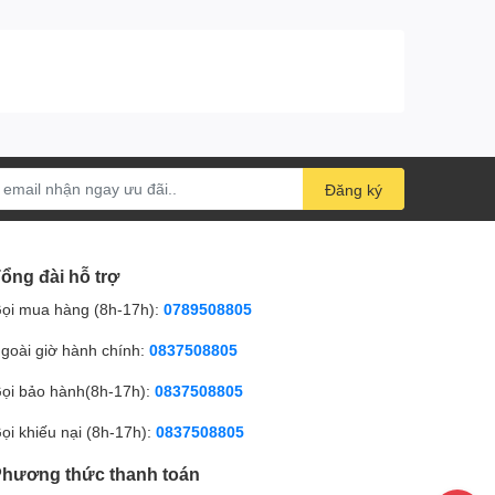
Đăng ký
ổng đài hỗ trợ
ọi mua hàng (8h-17h):
0789508805
goài giờ hành chính:
0837508805
ọi bảo hành(8h-17h):
0837508805
ọi khiếu nại (8h-17h):
0837508805
hương thức thanh toán