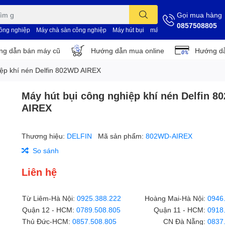
Gọi mua hàng
0857508805
công nghiệp
Máy chà sàn công nghiệp
Máy hút bụi
máy vệ sinh nhà xưởng
d
g dẫn bán máy cũ
Hướng dẫn mua online
Hướng dẫ
iệp khí nén Delfin 802WD AIREX
Máy hút bụi công nghiệp khí nén Delfin 
AIREX
Thương hiệu:
DELFIN
Mã sản phẩm:
802WD-AIREX
So sánh
Liên hệ
Từ Liêm-Hà Nội:
0925.388.222
Hoàng Mai-Hà Nội:
0946
Quận 12 - HCM:
0789.508.805
Quận 11 - HCM:
0918
Thủ Đức-HCM:
0857.508.805
CN Đà Nẵng:
0837