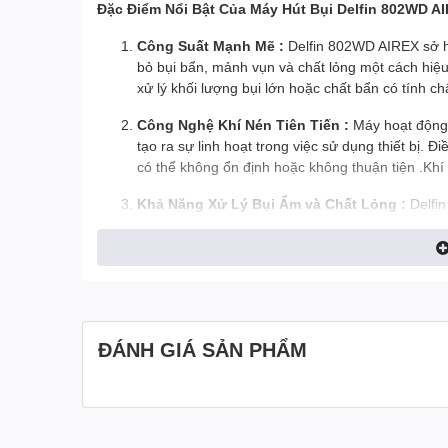
Đặc Điểm Nổi Bật Của Máy Hút Bụi Delfin 802WD A
Công Suất Mạnh Mẽ :
Delfin 802WD AIREX sở hữ
bỏ bụi bẩn, mảnh vụn và chất lỏng một cách hiệ
xử lý khối lượng bụi lớn hoặc chất bẩn có tính chấ
Công Nghệ Khí Nén Tiên Tiến :
Máy hoạt động 
tạo ra sự linh hoạt trong việc sử dụng thiết bị. 
có thể không ổn định hoặc không thuận tiện .Khí 
Khả Năng Xử Lý Bụi Ẩm và Chất Lỏng :
Delfi
lỏng, nhờ vào bộ lọc và thiết kế đặc biệt. Điều 
có độ ẩm cao hoặc có sự xuất hiện của chất lỏn
Tính An Toàn Cao :
Máy hút bụi Delfin 802WD 
hoạt động ổn định trong môi trường công nghiệ
Thiết Kế Dễ Dàng Bảo Trì :
Máy được thiết kế để
ĐÁNH GIÁ SẢN PHẨM
bảo trì. Các bộ phận của máy có thể được tháo rờ
Ứng Dụng Đa Dạng
Máy hút bụi Delfin 802WD AIREX là lựa chọn tuyệt vời