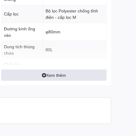
Bộ lọc Polyester chống tĩnh
Cấp lọc
điện - cấp lọc M
Đường kính ống
φ80mm
vào
Dung tích thùng
80L
chứa
Chất liệu
Inox AISI304
thùng chứa
Xem thêm
Chiều dài dây
8m
điện:
Độ ồn
76 dB
Kích thước
59 x 48 x 110 (cm)
Trọng lượng
40 Kg
Bàn hút bụi, hút nước, đầu