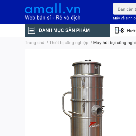
Máy vệ sinh 
DANH MỤC SẢN PHẨM
Hướn
Trang chủ
/
Thiết bị công nghiệp
/
Máy hút bụi công ngh