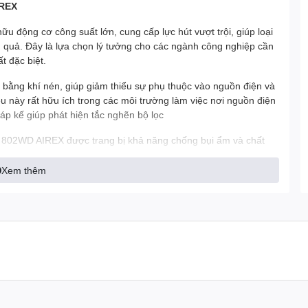
IREX
u động cơ công suất lớn, cung cấp lực hút vượt trội, giúp loại
u quả. Đây là lựa chọn lý tưởng cho các ngành công nghiệp cần
t đặc biệt.
bằng khí nén, giúp giảm thiểu sự phụ thuộc vào nguồn điện và
Điều này rất hữu ích trong các môi trường làm việc nơi nguồn điện
áp kế giúp phát hiện tắc nghẽn bộ lọc
n 802WD AIREX được trang bị khả năng chống bụi ẩm và chất
này giúp máy hoạt động hiệu quả trong các môi trường làm việc
g. Hệ thống phao báo mực nước khi đầy.
Xem thêm
AIREX được thiết kế để đảm bảo an toàn cho người sử dụng và
p. Chứng nhận chống cháy nổ ATEX vùng 1,2,21,22.
 dễ dàng bảo trì và vệ sinh, giúp tiết kiệm thời gian và chi phí
i và làm sạch dễ dàng, nâng cao tuổi thọ của thiết bị.
 cho nhiều ứng dụng công nghiệp, bao gồm: