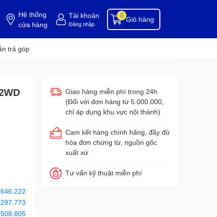
Hệ thống
Tài khoản
0
Giỏ hàng
cửa hàng
Đăng nhập
ụng cụ buồng phòng
dụng cụ vệ sinh
hóa chất tẩy rửa
hóa chất vệ sinh
hóa c
n trả góp
802WD
Giao hàng miễn phí trong 24h
(Đối với đơn hàng từ 5.000.000,
chỉ áp dụng khu vực nội thành)
Cam kết hàng chính hãng, đầy đủ
hóa đơn chứng từ, nguồn gốc
xuất xứ
Tư vấn kỹ thuật miễn phí
.646.222
.297.773
.508.805