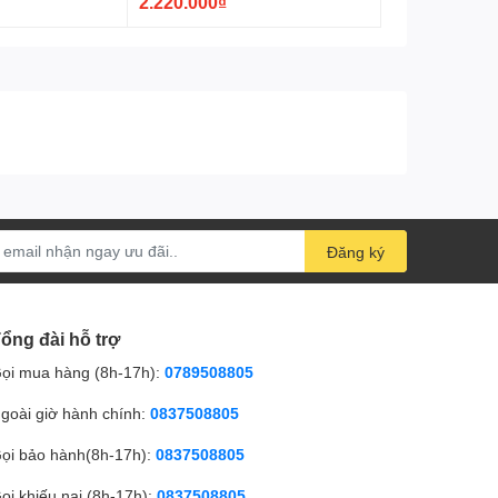
2.220.000₫
Đăng ký
ổng đài hỗ trợ
ọi mua hàng (8h-17h):
0789508805
goài giờ hành chính:
0837508805
ọi bảo hành(8h-17h):
0837508805
ọi khiếu nại (8h-17h):
0837508805