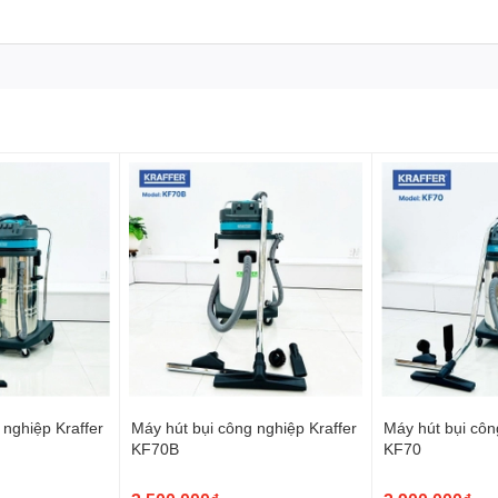
 nhà cửa.
vời cho những gia đình có nhu cầu làm sạch hiệu quả và muốn
g ưu điểm vượt trội, sản phẩm này chắc chắn sẽ làm hài lòng
 nghiệp Kraffer
Máy hút bụi công nghiệp Kraffer
Máy hút bụi côn
KF70B
KF70