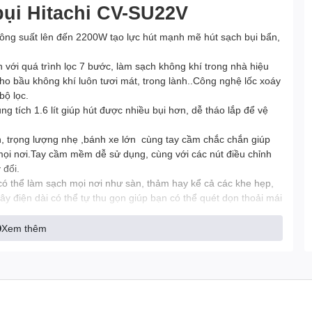
bụi Hitachi CV-SU22V
công suất lên đến 2200W tạo lực hút mạnh mẽ hút sạch bụi bẩn,
n với quá trình lọc 7 bước, làm sạch không khí trong nhà hiệu
ho bầu không khí luôn tươi mát, trong lành..Công nghệ lốc xoáy
bộ lọc.
ng tích 1.6 lít giúp hút được nhiều bụi hơn, dễ tháo lắp để vệ
n, trọng lượng nhẹ ,bánh xe lớn cùng tay cầm chắc chắn giúp
ọi nơi.Tay cầm mềm dễ sử dụng, cùng với các nút điều chỉnh
 đổi.
có thể làm sạch mọi nơi như sàn, thảm hay kể cả các khe hẹp,
ây điện dài có thể tự thu gọn giúp bạn có thể quét dọn thoải mái
kiệm rất nhiều thời gian và công sức.
ởng đến sinh hoạt của gia đình.
Xem thêm
iêu chuẩn Nhật Bản, đảm bảo độ bền bỉ theo thời gian.
út bụi Hitachi CV-SU22V