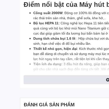
Điểm nổi bật của Máy hút 
Công suất 2000W
: Động cơ 100% lõi đồng với 
rác thải trên sàn nhà, thảm, ghế sofa, khe hở,..
Bộ lọc HEPA 11:
Công nghệ lọc Hepa 11 tiên tiế
quả cùng với bộ lọc khử mùi Nano Titanium giữ c
cực đại giúp giảm tối đa lượng bụi bẩn bám lại ở 
Dung tích chứa bụi 1.6 lít
: Hộp chứa bụi vơi du
sinh, hạn chế việc đi đổ bụi nhiều lần.
Thiết kế nhỏ gọn, hiện đại
: Kích thước nhỏ gọ
bạn dễ dàng di chuyển và sử dụng máy mọi lúc m
lực hút ngay trên tay cầm, rất tiện lợi khi cần thay
Tiện ích đa dạng:
3 đầu hút đa năng, giúp bạn 
giữ cho căn nhà sạch đẹp đến từng chi tiết .Với d
mà không cần phải di chuyển máy quá nhiều, tiết 
Độ ồn thấp:
Hoạt động êm ái, không gây ảnh hư
Độ bền cao
: Chất liệu cao cấp, sản xuất theo t
Lợi ích khi sử dụng Máy h
Giữ cho nhà cửa luôn sạch sẽ, ngăn nắp.
ĐÁNH GIÁ SẢN PHẨM
Bảo vệ sức khỏe gia đình khỏi bụi bẩn, vi khuẩn.