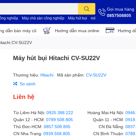
Gọi mua hàng
0857508805
công nghiệp
Máy chà sàn công nghiệp
Máy hút bụi
máy vệ sinh nhà xưởng
d
g dẫn bán máy cũ
Hướng dẫn mua online
Hướng dẫ
Hitachi CV-SU22V
Máy hút bụi Hitachi CV-SU22V
Thương hiệu:
Hitachi
Mã sản phẩm:
CV-SU22V
So sánh
Liên hệ
Từ Liêm-Hà Nội:
0925.388.222
Hoàng Mai-Hà Nội:
0946
Quận 12 - HCM:
0789.508.805
Quận 11 - HCM:
0918
Thủ Đức-HCM:
0857.508.805
CN Đà Nẵng:
0837
CN Nha Trang:
0939.508.805
CN Bình Thuận:
0789