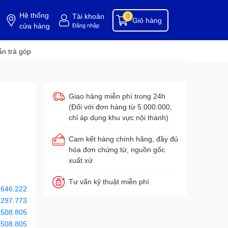
Hệ thống
Tài khoản
0
Giỏ hàng
cửa hàng
Đăng nhập
ụng cụ buồng phòng
dụng cụ vệ sinh
hóa chất tẩy rửa
hóa chất vệ sinh
hóa c
n trả góp
Giao hàng miễn phí trong 24h
(Đối với đơn hàng từ 5.000.000,
chỉ áp dụng khu vực nội thành)
Cam kết hàng chính hãng, đầy đủ
hóa đơn chứng từ, nguồn gốc
xuất xứ
Tư vấn kỹ thuật miễn phí
.646.222
.297.773
.508.805
.508.805