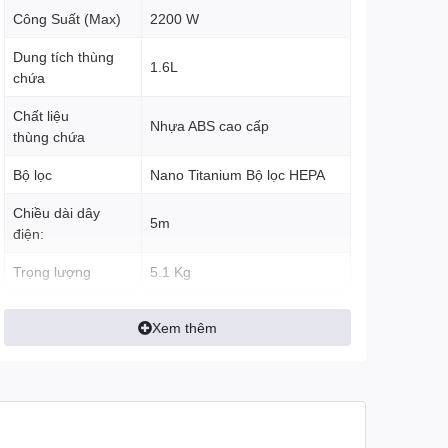
Công Suất (Max)
2200 W
Dung tích thùng
1.6L
chứa
Chất liệu
Nhựa ABS cao cấp
thùng chứa
Bộ lọc
Nano Titanium Bộ lọc HEPA
Chiều dài dây
5m
điện:
Trọng lượng
5.1 Kg
Kích thước
27.8 x 24.4 x 38.3 cm
Xem thêm
Đầu hút bụi Đầu hút khe Đầu
Phụ kiện
hút bàn chải Đầu hút sàn
Bảo hành:
12 Tháng