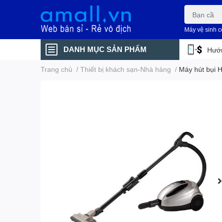
Máy vệ sinh 
DANH MỤC SẢN PHẨM
Hướn
Trang chủ
/
Thiết bị khách sạn-Nhà hàng
/
Máy hút bụi 