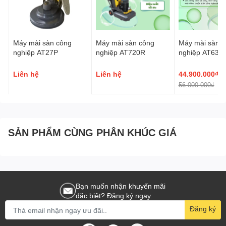
Máy mài sàn công
Máy mài sàn công
Máy mài sàn c
nghiệp AT27P
nghiệp AT720R
nghiệp AT630
Liên hệ
Liên hệ
44.900.000₫
56.000.000₫
-
SẢN PHẨM CÙNG PHÂN KHÚC GIÁ
Bạn muốn nhận khuyến mãi
đặc biệt? Đăng ký ngay.
Đăng ký