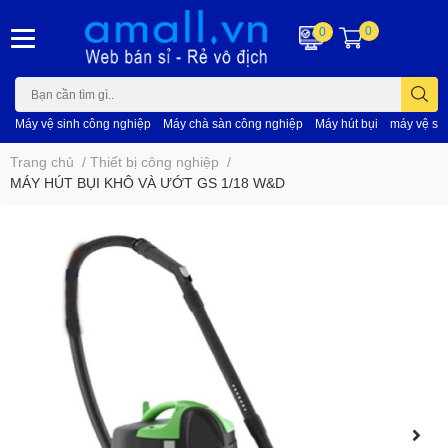
0
0
Máy vệ sinh công nghiệp
Máy chà sàn công nghiệp
Máy hút bụi
máy vệ si
Trang chủ
/
Thiết bị công nghiệp
/
MÁY HÚT BỤI KHÔ VÀ ƯỚT GS 1/18 W&D