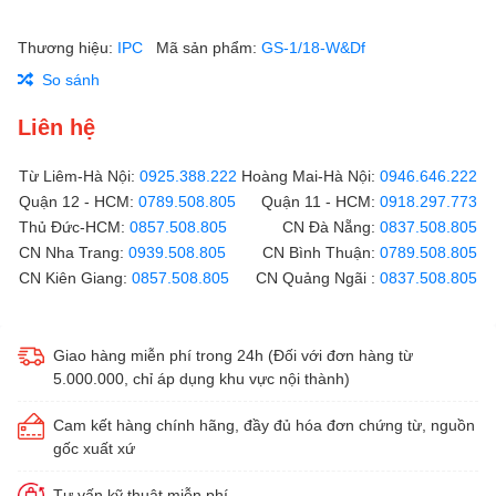
Thương hiệu:
IPC
Mã sản phẩm:
GS-1/18-W&Df
So sánh
Liên hệ
Từ Liêm-Hà Nội:
0925.388.222
Hoàng Mai-Hà Nội:
0946.646.222
Quận 12 - HCM:
0789.508.805
Quận 11 - HCM:
0918.297.773
Thủ Đức-HCM:
0857.508.805
CN Đà Nẵng:
0837.508.805
CN Nha Trang:
0939.508.805
CN Bình Thuận:
0789.508.805
CN Kiên Giang:
0857.508.805
CN Quảng Ngãi :
0837.508.805
Giao hàng miễn phí trong 24h (Đối với đơn hàng từ
5.000.000, chỉ áp dụng khu vực nội thành)
Cam kết hàng chính hãng, đầy đủ hóa đơn chứng từ, nguồn
gốc xuất xứ
Tư vấn kỹ thuật miễn phí