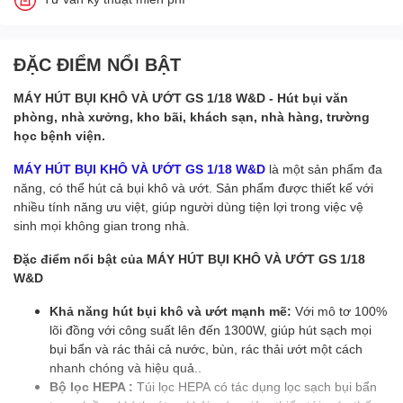
ĐẶC ĐIỂM NỔI BẬT
MÁY HÚT BỤI KHÔ VÀ ƯỚT GS 1/18 W&D - Hút bụi văn
phòng, nhà xưởng, kho bãi, khách sạn, nhà hàng, trường
học bệnh viện.
MÁY HÚT BỤI KHÔ VÀ ƯỚT GS 1/18 W&D
là một sản phẩm đa
năng, có thể hút cả bụi khô và ướt. Sản phẩm được thiết kế với
nhiều tính năng ưu việt, giúp người dùng tiện lợi trong việc vệ
sinh mọi không gian trong nhà.
Đặc điểm nổi bật của MÁY HÚT BỤI KHÔ VÀ ƯỚT GS 1/18
W&D
Khả năng hút bụi khô và ướt mạnh mẽ:
Với mô tơ 100%
lõi đồng với công suất lên đến 1300W, giúp hút sạch mọi
bụi bẩn và rác thải cả nước, bùn, rác thải ướt một cách
nhanh chóng và hiệu quả..
Bộ lọc HEPA :
Túi lọc HEPA có tác dụng lọc sạch bụi bẩn