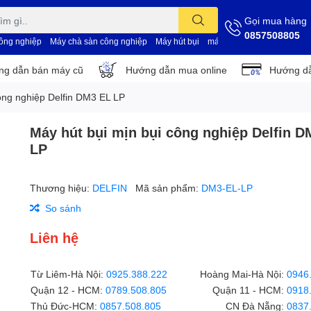
Gọi mua hàng
0857508805
công nghiệp
Máy chà sàn công nghiệp
Máy hút bụi
máy vệ sinh nhà xưởng
d
g dẫn bán máy cũ
Hướng dẫn mua online
Hướng dẫ
ông nghiệp Delfin DM3 EL LP
Máy hút bụi mịn bụi công nghiệp Delfin D
LP
Thương hiệu:
DELFIN
Mã sản phẩm:
DM3-EL-LP
So sánh
Liên hệ
Từ Liêm-Hà Nội:
0925.388.222
Hoàng Mai-Hà Nội:
0946
Quận 12 - HCM:
0789.508.805
Quận 11 - HCM:
0918
Thủ Đức-HCM:
0857.508.805
CN Đà Nẵng:
0837