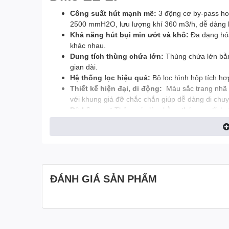
Công suất hút mạnh mẽ:
3 động cơ by-pass hoạ
2500 mmH2O, lưu lượng khí 360 m3/h, dễ dàng loạ
Khả năng hút bụi min ướt và khô:
Đa dạng hóa
khác nhau.
Dung tích thùng chứa lớn:
Thùng chứa lớn bằng
gian dài.
Hệ thống lọc hiệu quả:
Bộ lọc hình hộp tích h
Thiết kế hiện đại, di động:
Màu sắc trang nhã ,
với khung giá đỡ chắc chắn giúp dễ dàng di chuy
Độ bền cao:
Thân máy làm bằng thép sơn tĩnh đi
An toàn:
Đạt tiêu chuẩn an toàn châu Âu, vận hà
Ứng dụng của máy hút bụi
Ngành công nghiệp:
Xi măng, gốm sứ, gỗ, kim l
Xây dựng:
Hút bụi công trình, làm sạch sàn nhà
ĐÁNH GIÁ SẢN PHẨM
Các lĩnh vực khác:
Phòng thí nghiệm, bệnh viện,