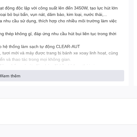
t động độc lập với công suất lên đến 3450W, tạo lực hút lớn
i bỏ bụi bẩn, vụn nát, dăm bào, kim loại, nước thải,...
 nhu cầu sử dụng, thích hợp cho nhiều môi trường làm việc
 thép không gỉ, đáp ứng nhu cầu hút bụi liên tục trong thời
ợp hệ thống làm sạch tự động CLEAR-AUT
 tươi mới và máy được trang bị bánh xe xoay linh hoạt, cùng
ển và thao tác trong mọi không gian.
ện, chống gỉ sét, đảm bảo độ bền bỉ theo thời gian.
nh êm ái, độ ồn thấp 76 dB.
Xem thêm
 Delfin DM3 EL LP
oại, thực phẩm,...
 xưởng.
...