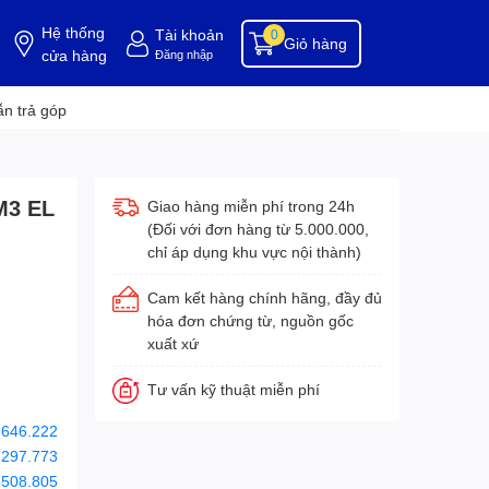
Hệ thống
Tài khoản
0
Giỏ hàng
cửa hàng
Đăng nhập
ụng cụ buồng phòng
dụng cụ vệ sinh
hóa chất tẩy rửa
hóa chất vệ sinh
hóa c
n trả góp
M3 EL
Giao hàng miễn phí trong 24h
(Đối với đơn hàng từ 5.000.000,
chỉ áp dụng khu vực nội thành)
Cam kết hàng chính hãng, đầy đủ
hóa đơn chứng từ, nguồn gốc
xuất xứ
Tư vấn kỹ thuật miễn phí
.646.222
.297.773
.508.805