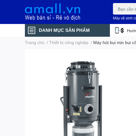
Máy vệ sinh 
DANH MỤC SẢN PHẨM
Hướn
Trang chủ
/
Thiết bị công nghiệp
/
Máy hút bụi mịn bụi c