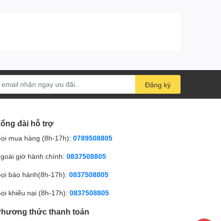
Đăng ký
ổng đài hỗ trợ
ọi mua hàng (8h-17h):
0789508805
goài giờ hành chính:
0837508805
ọi bảo hành(8h-17h):
0837508805
ọi khiếu nại (8h-17h):
0837508805
hương thức thanh toán