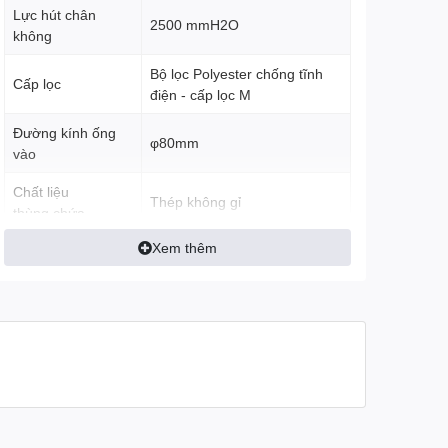
Lực hút chân
2500 mmH2O
không
Bộ lọc Polyester chống tĩnh
Cấp lọc
điện - cấp lọc M
Đường kính ống
φ80mm
vào
Chất liệu
Thép không gỉ
thùng chứa
Xem thêm
Độ ồn
76 dB
Kích thước
80 x 66 x 155 (cm)
Trọng lượng
70 Kg
Bảo hành:
12 Tháng
Xuất xứ
Italy