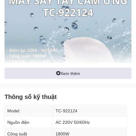
Xem thêm
Thông số kỹ thuật
Model:
TC-922124
Ưu điểm nổi bật của máy sấy
Nguồn điện
AC 220V 50/60Hz
tay cảm ứng hồng ngoại TC-
Công suất
1800W