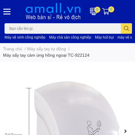
0
0
Máy vệ sinh công nghiệp
Máy chà sàn công nghiệp
Máy hút bụi
máy vệ si
Trang chủ
/
Máy sấy tay tự động
/
Máy sấy tay cảm ứng hồng ngoại TC-922124