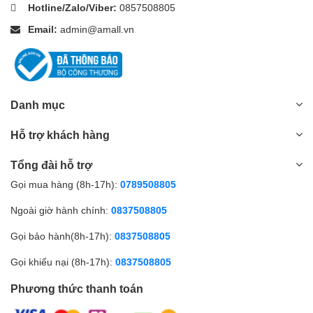
Hotline/Zalo/Viber:
0857508805
Email:
admin@amall.vn
Danh mục
Hỗ trợ khách hàng
Tổng đài hỗ trợ
Gọi mua hàng (8h-17h):
0789508805
Ngoài giờ hành chính:
0837508805
Gọi bảo hành(8h-17h):
0837508805
Gọi khiếu nại (8h-17h):
0837508805
Phương thức thanh toán