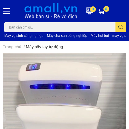
0
0
Máy vệ sinh công nghiệp
Máy chà sàn công nghiệp
Máy hút bụi
máy vệ si
Trang chủ
/
Máy sấy tay tự động