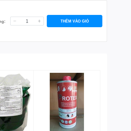
ng:
THÊM VÀO GIỎ