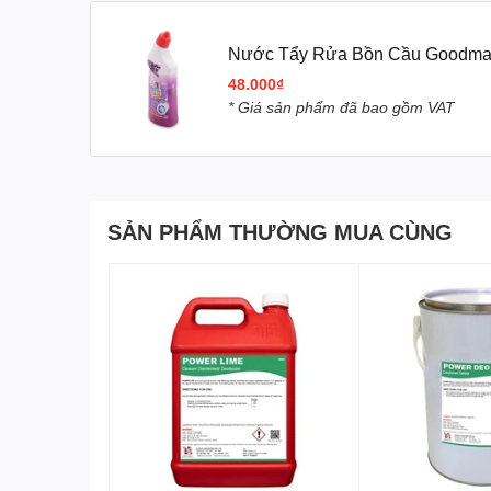
Goodmaid là thương hiệu nổi tiếng chuyên cung cấp c
cầu Goodmaid Lavender với dung tích 500ml được thiết
Nước Tẩy Rửa Bồn Cầu Goodmai
khuẩn trong bồn cầu một cách hiệu quả.
48.000₫
2.
Thành phần và công dụ
* Giá sản phẩm đã bao gồm VAT
Thành phần chính
: Sản phẩm chứa các chất ho
hương liệu Lavender. Các thành phần này không
chịu cho nhà vệ sinh.
Công dụng
:
SẢN PHẨM THƯỜNG MUA CÙNG
Loại bỏ vết bẩn
: Với công thức đặc biệt
bã và các mảng bám cứng đầu trong bồn 
Khử trùng
: Sản phẩm giúp tiêu diệt vi kh
khỏe.
Khử mùi
: Hương Lavender thơm mát giúp n
3.
Cách sử dụng
Để đạt hiệu quả tối ưu, người dùng nên thực hiện theo
Mở nắp chai và đổ một lượng vừa đủ nước tẩy r
Để yên khoảng 10-15 phút để các chất tẩy rửa p