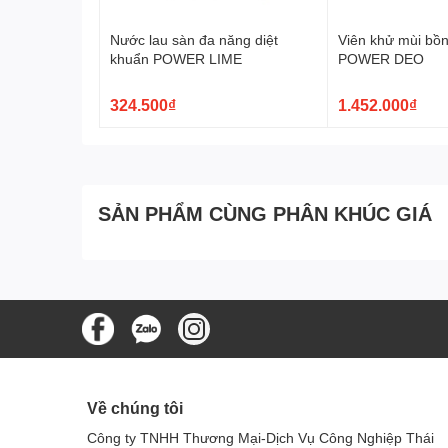
Sử dụng cọ bồn cầu chà nhẹ nhàng các bề mặt b
Xả nước để làm sạch hoàn toàn.
Nước lau sàn đa năng diệt
Viên khử mùi bồn
khuẩn POWER LIME
POWER DEO
4.
Ưu điểm của nước tẩy 
Lavender
324.500₫
1.452.000₫
Hiệu quả cao
: Sản phẩm mang lại hiệu quả tẩy r
An toàn
: Công thức không chứa các chất gây hại
trường.
Giá cả hợp lý
: Với dung tích 500ml, sản phẩm c
SẢN PHẨM CÙNG PHÂN KHÚC GIÁ
gia đình.
5.
Những lưu ý khi sử dụn
Tránh xa tầm tay trẻ em.
Không để sản phẩm tiếp xúc với mắt và da. Nếu 
Để sản phẩm ở nơi khô ráo, thoáng mát, tránh án
Nước tẩy rửa bồn cầu
Goodmaid Lavender 500ml là lựa 
Về chúng tôi
mát cho nhà vệ sinh. Với công thức tẩy rửa mạnh mẽ, 
sản phẩm chắc chắn sẽ làm hài lòng mọi người dùng. S
Công ty TNHH Thương Mại-Dịch Vụ Công Nghiệp Thái