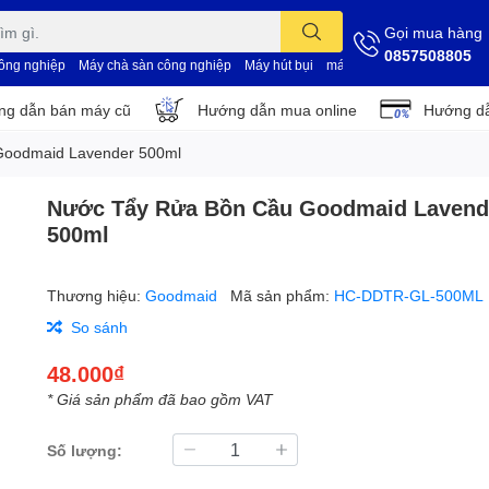
Gọi mua hàng
0857508805
công nghiệp
Máy chà sàn công nghiệp
Máy hút bụi
máy vệ sinh nhà xưởng
d
g dẫn bán máy cũ
Hướng dẫn mua online
Hướng dẫ
Goodmaid Lavender 500ml
Nước Tẩy Rửa Bồn Cầu Goodmaid Lavend
500ml
Thương hiệu:
Goodmaid
Mã sản phẩm:
HC-DDTR-GL-500ML
So sánh
48.000₫
* Giá sản phẩm đã bao gồm VAT
Số lượng: