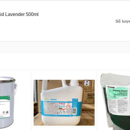
ác sản phẩm làm sạch và chăm sóc gia đình. Nước tẩy rửa bồn
 kế đặc biệt để loại bỏ các vết bẩn cứng đầu, mảng bám và vi
d Lavender 500ml
Số lượ
ng
ạt động bề mặt anion, chất tẩy rửa mạnh, chất khử trùng và
 chỉ giúp tẩy sạch mà còn khử mùi, mang lại hương thơm dễ
, nước tẩy rửa Goodmaid dễ dàng đánh bật các vết ố vàng, cặn
cầu.
uẩn, virus, đảm bảo bồn cầu luôn sạch sẽ và an toàn cho sức
hà vệ sinh luôn thơm tho, dễ chịu.
 các bước sau:
ửa vào bồn cầu.
hát huy tác dụng.