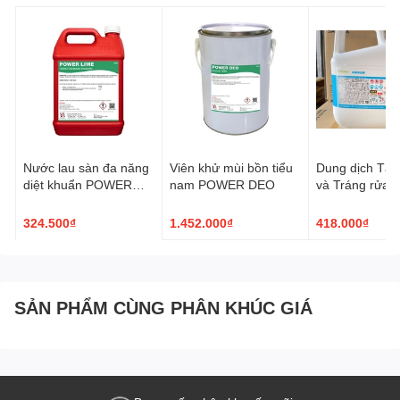
Nước lau sàn đa năng
Viên khử mùi bồn tiểu
Dung dịch Tẩy
diệt khuẩn POWER
nam POWER DEO
và Tráng rửa 
LIME
dụng Bleach B
324.500₫
1.452.000₫
418.000₫
SẢN PHẨM CÙNG PHÂN KHÚC GIÁ