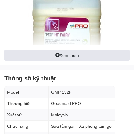
Xem thêm
Thông số kỹ thuật
Model
GMP 192F
Đặc điểm nổi bật của
xà phòng tắm gội
Goodmaid PRO GMP
Thương hiệu
Goodmaid PRO
192F 5L:
- Tạo nhiều bọt giúp tẩy sạch sâu
Xuất xứ
Malaysia
- Không gây kích ứng trên da
- Sản phẩm thân thiện với môi trường, an toàn cho người sử dụng
Chức năng
Sữa tắm gội – Xà phòng tắm gội