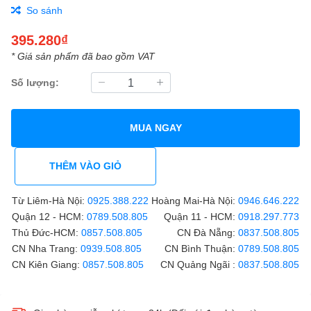
So sánh
395.280₫
* Giá sản phẩm đã bao gồm VAT
Số lượng:
MUA NGAY
THÊM VÀO GIỎ
Từ Liêm-Hà Nội:
0925.388.222
Hoàng Mai-Hà Nội:
0946.646.222
Quận 12 - HCM:
0789.508.805
Quận 11 - HCM:
0918.297.773
Thủ Đức-HCM:
0857.508.805
CN Đà Nẵng:
0837.508.805
CN Nha Trang:
0939.508.805
CN Bình Thuận:
0789.508.805
CN Kiên Giang:
0857.508.805
CN Quảng Ngãi :
0837.508.805