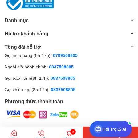
Danh mục
Hỗ trợ khách hàng
Tổng đài hỗ trợ
Gọi mua hàng (8h-17h):
0789508805
Ngoài giờ hành chính:
0837508805
Gọi bảo hành(8h-17h):
0837508805
Gọi khiếu nại (8h-17h):
0837508805
Phương thức thanh toán
Hỏi Trợ Lý AI
© Bản quyền thuộc về Amall.vn |
0
Thêm vào giỏ