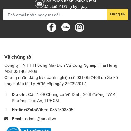
Bạn muốn nhận khuyến mãi
đặc biệt? Đăng ký ngay.
Đăng ký
Về chúng tôi
Công ty TNHH Thương Mại-Dịch Vụ Công Nghiệp Thái Hưng
MST:0314652408
Chứng nhận đăng ký doanh nghiệp số 0314652408 do Sở kế
hoạch đầu từ Tp.HCM cấp ngày 29/09/2017
Địa chỉ:
Căn 1.09 Chung cư Võ Đình, Số 8 đường TA14,
Phường Thới An, TPHCM
Hotline/Zalo/Viber:
0857508805
Email:
admin@amall.vn