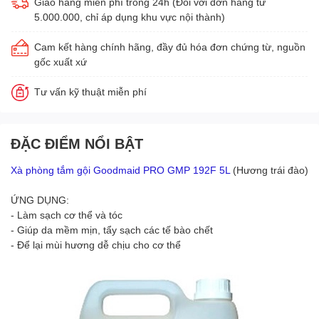
Giao hàng miễn phí trong 24h (Đối với đơn hàng từ
5.000.000, chỉ áp dụng khu vực nội thành)
Cam kết hàng chính hãng, đầy đủ hóa đơn chứng từ, nguồn
gốc xuất xứ
Tư vấn kỹ thuật miễn phí
ĐẶC ĐIỂM NỔI BẬT
Xà phòng tắm gội Goodmaid PRO GMP 192F 5L
(Hương trái đào)
ỨNG DỤNG:
- Làm sạch cơ thể và tóc
- Giúp da mềm mịn, tẩy sạch các tế bào chết
- Để lại mùi hương dễ chịu cho cơ thể