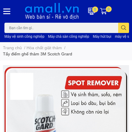
0
0
Máy vệ sinh công nghiệp
Máy chà sàn công nghiệp
Máy hút bụi
máy vệ si
Trang chủ
/
Hóa chất giặt thảm
/
Tẩy điểm ghế thảm 3M Scotch Grard