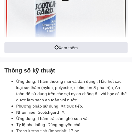
Xem thêm
Thông số kỹ thuật
Ứng dụng: Thảm thương mại và dân dụng , Hầu hết các
Ưu điểm:
loại sợi thảm (nylon, polyester, olefin, len & pha trộn, An
toàn để sử dụng trên các sợi nylon chống ố , vải bọc có thể
• Tạo bọt trắng, xốp, dày giảm thiểu dùng nhiều hóa chất gây
được làm sạch an toàn với nước.
hiện tượng ẩm thảm, ghế
Phương pháp sử dụng: Xịt trực tiếp.
• Loại bỏ hoàn toàn hầu hết các vết đốm, bẩn thông thường
Nhãn hiệu: Scotchgard ™.
Ứng dụng: Thảm trải sàn, ghế sofa vải.
• Không cần lau, rửa lại bằng nước sạch
Tỷ lệ pha loãng: Dùng nguyên chất.
Trọng lượng tịnh (Imperial): 17 oz.