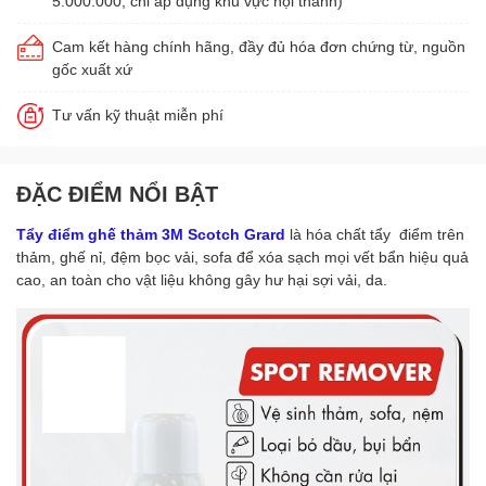
5.000.000, chỉ áp dụng khu vực nội thành)
Cam kết hàng chính hãng, đầy đủ hóa đơn chứng từ, nguồn
gốc xuất xứ
Tư vấn kỹ thuật miễn phí
ĐẶC ĐIỂM NỔI BẬT
Tẩy điểm ghế thảm 3M Scotch Grard
là hóa chất tẩy điểm trên
thảm, ghế nỉ, đệm bọc vải, sofa để xóa sạch mọi vết bẩn hiệu quả
cao, an toàn cho vật liệu không gây hư hại sợi vải, da.