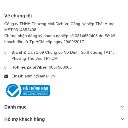
6. Để thảm khô hoàn toàn và hút chân không khô hoàn toàn.
Về chúng tôi
Công ty TNHH Thương Mại-Dịch Vụ Công Nghiệp Thái Hưng
MST:0314652408
Chứng nhận đăng ký doanh nghiệp số 0314652408 do Sở kế
hoạch đầu từ Tp.HCM cấp ngày 29/09/2017
Địa chỉ:
Căn 1.09 Chung cư Võ Đình, Số 8 đường TA14,
Phường Thới An, TPHCM
Hotline/Zalo/Viber:
0857508805
Email:
admin@amall.vn
Danh mục
Hỗ trợ khách hàng