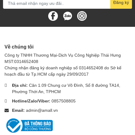
Đăng ký
Kiểm tra kỹ các bộ phận trước khi sử dụng.
Đặt thang trên bề mặt phẳng, chắc chắn.
Không sử dụng thang khi trời mưa hoặc gió lớn.
Không vượt quá tải trọng cho phép.
Về chúng tôi
Bảo quản thang nơi khô ráo, thoáng mát.
Công ty TNHH Thương Mại-Dịch Vụ Công Nghiệp Thái Hưng
MST:0314652408
Thang nhôm
rút SUMIKA SK600, với những ưu điểm vượt trộ
Chứng nhận đăng ký doanh nghiệp số 0314652408 do Sở kế
i, xứng đáng là người bạn đồng hành đáng tin cậy cho mọi c
hoạch đầu từ Tp.HCM cấp ngày 29/09/2017
ông việc. Hãy sở hữu ngay chiếc thang này để trải nghiệm s
ự tiện lợi và an toàn tối ưu!
Địa chỉ:
Căn 1.09 Chung cư Võ Đình, Số 8 đường TA14,
Phường Thới An, TPHCM
Hotline/Zalo/Viber:
0857508805
Email:
admin@amall.vn