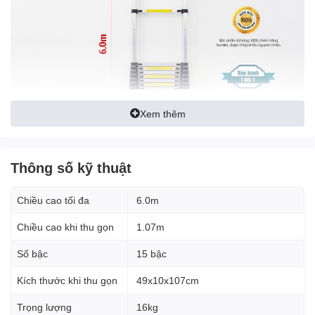
Xem thêm
Thông số kỹ thuật
Chiều cao tối đa
6.0m
Đặc điểm nổi bật
Chiều cao khi thu gọn
1.07m
Chất liệu hợp kim nhôm T6063:
Vừa nhẹ, vừa đảm bảo đ
Số bậc
15 bậc
ộ bền bỉ và khả năng chịu lực cao, chống gỉ sét hiệu quả.
Kích thước khi thu gọn
49x10x107cm
Thiết kế rút gọn linh hoạt:
Chiều cao điều chỉnh dễ dàng
từ 1.2m đến 6m, phù hợp với đa dạng nhu cầu sử dụng.
Trọng lượng
16kg