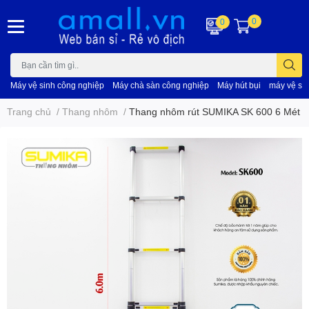
0
0
Máy vệ sinh công nghiệp
Máy chà sàn công nghiệp
Máy hút bụi
máy vệ si
Trang chủ
/
Thang nhôm
/
Thang nhôm rút SUMIKA SK 600 6 Mét