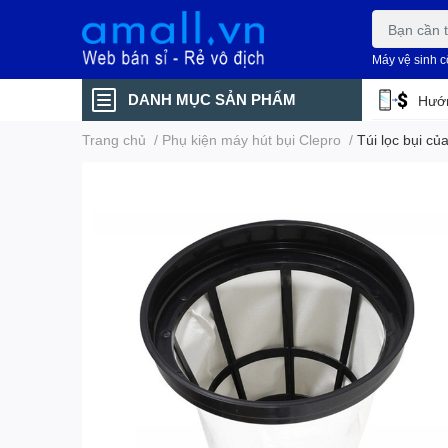
Máy vệ sinh 
DANH MỤC SẢN PHẨM
Hướn
Trang chủ
/
Phụ kiện máy hút bụi Clepro
/
Túi lọc bụi c