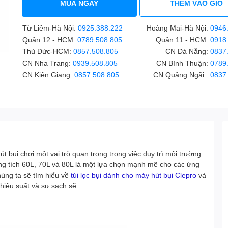
MUA NGAY
THÊM VÀO GIỎ
Từ Liêm-Hà Nội:
0925.388.222
Hoàng Mai-Hà Nội:
0946
Quận 12 - HCM:
0789.508.805
Quận 11 - HCM:
0918
Thủ Đức-HCM:
0857.508.805
CN Đà Nẵng:
0837
CN Nha Trang:
0939.508.805
CN Bình Thuận:
0789
CN Kiên Giang:
0857.508.805
CN Quảng Ngãi :
0837
bụi chơi một vai trò quan trọng trong việc duy trì môi trường
ung tích 60L, 70L và 80L là một lựa chọn mạnh mẽ cho các ứng
húng ta sẽ tìm hiểu về
túi lọc bụi dành cho máy hút bụi Clepro
và
 hiệu suất và sự sạch sẽ.