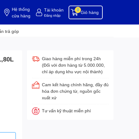
Hệ thống
Tài khoản
0
Giỏ hàng
cửa hàng
Đăng nhập
ụng cụ buồng phòng
dụng cụ vệ sinh
hóa chất tẩy rửa
hóa chất vệ sinh
hóa c
n trả góp
L,80L
Giao hàng miễn phí trong 24h
(Đối với đơn hàng từ 5.000.000,
chỉ áp dụng khu vực nội thành)
Cam kết hàng chính hãng, đầy đủ
hóa đơn chứng từ, nguồn gốc
xuất xứ
Tư vấn kỹ thuật miễn phí