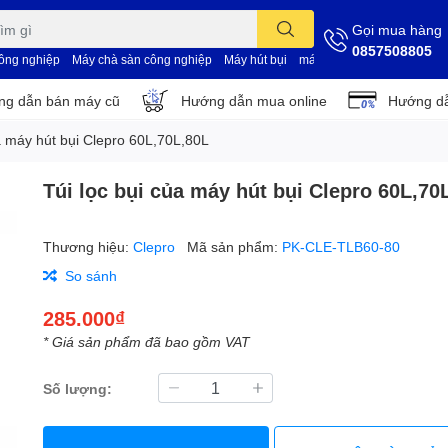
Gọi mua hàng
0857508805
công nghiệp
Máy chà sàn công nghiệp
Máy hút bụi
máy vệ sinh nhà xưởng
d
g dẫn bán máy cũ
Hướng dẫn mua online
Hướng dẫ
ủa máy hút bụi Clepro 60L,70L,80L
Túi lọc bụi của máy hút bụi Clepro 60L,70
Thương hiệu:
Clepro
Mã sản phẩm:
PK-CLE-TLB60-80
So sánh
285.000₫
* Giá sản phẩm đã bao gồm VAT
Số lượng: