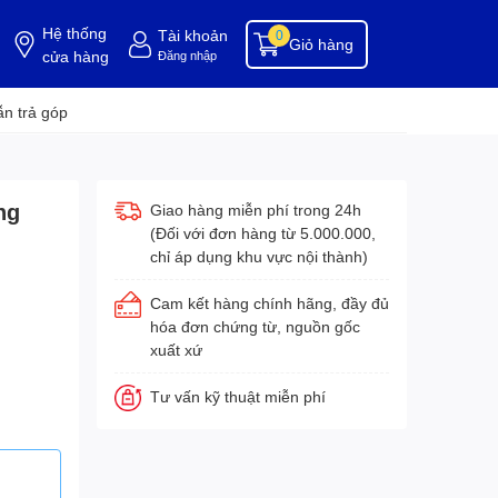
Hệ thống
Tài khoản
0
Giỏ hàng
cửa hàng
Đăng nhập
ụng cụ buồng phòng
dụng cụ vệ sinh
hóa chất tẩy rửa
hóa chất vệ sinh
hóa c
n trả góp
ng
Giao hàng miễn phí trong 24h
(Đối với đơn hàng từ 5.000.000,
chỉ áp dụng khu vực nội thành)
Cam kết hàng chính hãng, đầy đủ
hóa đơn chứng từ, nguồn gốc
xuất xứ
Tư vấn kỹ thuật miễn phí