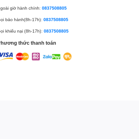
goài giờ hành chính:
0837508805
ọi bảo hành(8h-17h):
0837508805
ọi khiếu nại (8h-17h):
0837508805
hương thức thanh toán