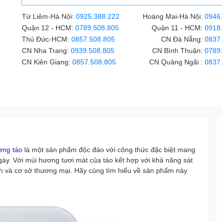
Từ Liêm-Hà Nội:
0925.388.222
Hoàng Mai-Hà Nội:
0946
Quận 12 - HCM:
0789.508.805
Quận 11 - HCM:
0918
Thủ Đức-HCM:
0857.508.805
CN Đà Nẵng:
0837
CN Nha Trang:
0939.508.805
CN Bình Thuận:
0789
CN Kiên Giang:
0857.508.805
CN Quảng Ngãi :
0837
ơng táo
là một sản phẩm độc đáo với công thức đặc biệt mang
ngày. Với mùi hương tươi mát của táo kết hợp với khả năng sát
ình và cơ sở thương mại. Hãy cùng tìm hiểu về sản phẩm này