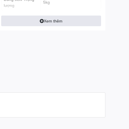
5kg
lượng
Xem thêm