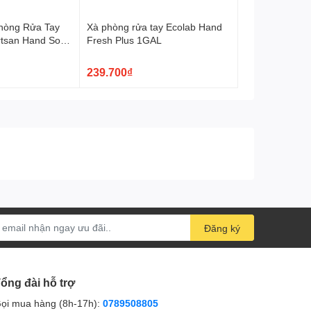
hòng Rửa Tay
Xà phòng rửa tay Ecolab Hand
rtsan Hand Soap
Fresh Plus 1GAL
239.700₫
Đăng ký
ổng đài hỗ trợ
ọi mua hàng (8h-17h):
0789508805