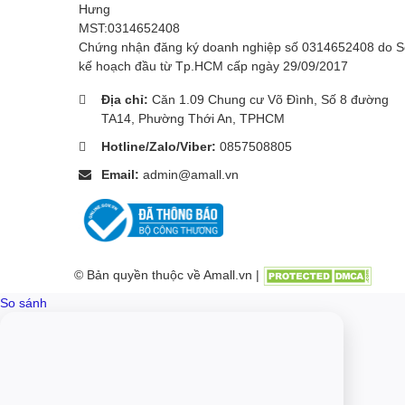
Hưng
MST:0314652408
Chứng nhận đăng ký doanh nghiệp số 0314652408 do 
kế hoạch đầu từ Tp.HCM cấp ngày 29/09/2017
Địa chỉ:
Căn 1.09 Chung cư Võ Đình, Số 8 đường
TA14, Phường Thới An, TPHCM
Hotline/Zalo/Viber:
0857508805
Email:
admin@amall.vn
© Bản quyền thuộc về Amall.vn |
So sánh