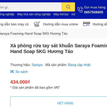
Gọi mua hàng
0857508805
công nghiệp
Máy chà sàn công nghiệp
Máy hút bụi
máy vệ sinh nhà xưởng
d
g dẫn bán máy cũ
Hướng dẫn mua online
Hướng dẫ
n Saraya Foaming Hand Soap 5KG Hương Táo
Xà phòng rửa tay sát khuẩn Saraya Foami
Hand Soap 5KG Hương Táo
Thương hiệu:
Saraya
Mã sản phẩm:
Đang cập nhật
So sánh
434.000₫
* Giá sản phẩm đã bao gồm VAT
HẾT HÀNG