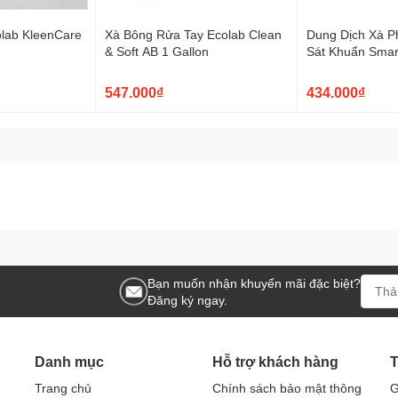
aming Hand Soap 5KG Hương
olab KleenCare
Xà Bông Rửa Tay Ecolab Clean
Dung Dịch Xà P
& Soft AB 1 Gallon
Sát Khuẩn Sma
H1
t đơn giản:
547.000₫
434.000₫
n tay ướt.
bàn tay.
 khăn sạch.
ing Hand Soap 5KG Hương Táo
 Soap giúp loại bỏ vi khuẩn và virus khỏi tay, đảm bảo sức
a một cảm giác thư giãn và tươi sáng trong quá trình rửa tay.
Bạn muốn nhận khuyến mãi đặc biệt?
phí và không phải thay đổi thường xuyên.
Đăng ký ngay.
ông chỉ đảm bảo sự vệ sinh mà còn tạo ra một trải nghiệm
t sản phẩm chất lượng để bảo vệ sức khỏe và tận hưởng mỗi lần
Danh mục
Hỗ trợ khách hàng
T
Trang chủ
Chính sách bảo mật thông
G