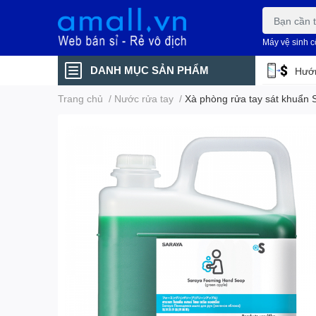
Máy vệ sinh 
DANH MỤC SẢN PHẨM
Hướn
Trang chủ
/
Nước rửa tay
/
Xà phòng rửa tay sát khuẩ